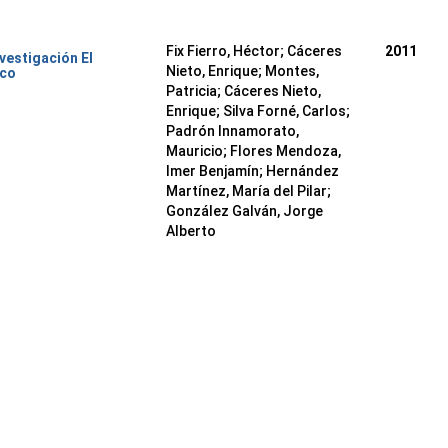
Fix Fierro, Héctor
;
Cáceres
2011
nvestigación El
Nieto, Enrique
;
Montes,
ico
Patricia
;
Cáceres Nieto,
Enrique
;
Silva Forné, Carlos
;
Padrón Innamorato,
Mauricio
;
Flores Mendoza,
Imer Benjamín
;
Hernández
Martínez, María del Pilar
;
González Galván, Jorge
Alberto