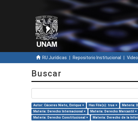
RU Jurídicas
Repositorio Institucional
Video
Buscar
Autor: Cáceres Nieto, Enrique ×
Has File(s): true ×
Materia: 
Materia: Derecho Internacional ×
Materia: Derecho Mercantil ×
Materia: Derecho Constitucional ×
Materia: Derecho de la Info