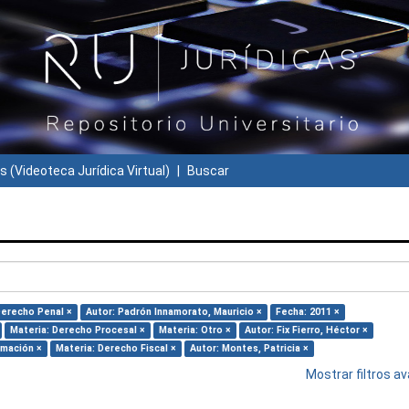
s (Videoteca Jurídica Virtual)
Buscar
Derecho Penal ×
Autor: Padrón Innamorato, Mauricio ×
Fecha: 2011 ×
Materia: Derecho Procesal ×
Materia: Otro ×
Autor: Fix Fierro, Héctor ×
rmación ×
Materia: Derecho Fiscal ×
Autor: Montes, Patricia ×
Mostrar filtros 