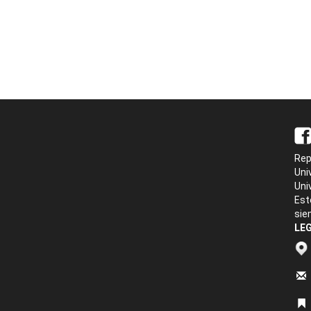
Rep
Uni
Uni
Est
sie
LEG