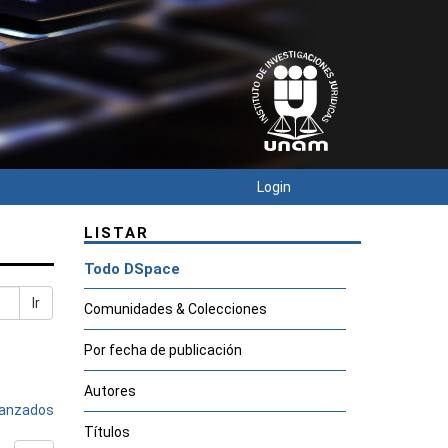
Login
LISTAR
Todo DSpace
Ir
Comunidades & Colecciones
Por fecha de publicación
Autores
avanzados
Títulos