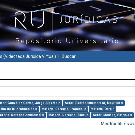
s (Videoteca Jurídica Virtual)
Buscar
utor: González Galván, Jorge Alberto ×
Autor: Padrón Innamorato, Mauricio ×
cho de la Información ×
Materia: Derecho Procesal ×
Materia: Otro ×
ateria: Derecho Ambiental ×
Materia: Derecho Fiscal ×
Autor: Montes, Patricia ×
Mostrar filtros 