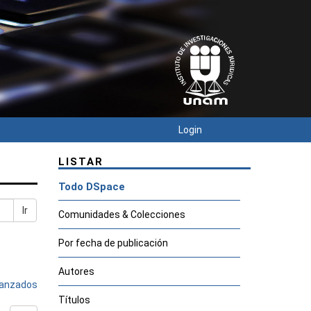
Login
LISTAR
Todo DSpace
Ir
Comunidades & Colecciones
Por fecha de publicación
Autores
avanzados
Títulos