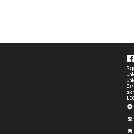
Rep
Uni
Uni
Est
sie
LEG