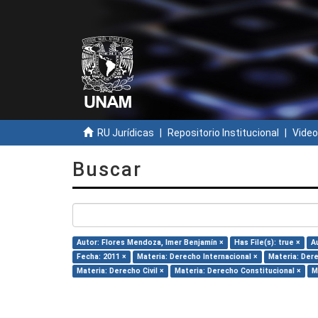
RU Jurídicas
Repositorio Institucional
Video
Buscar
Autor: Flores Mendoza, Imer Benjamín ×
Has File(s): true ×
A
Fecha: 2011 ×
Materia: Derecho Internacional ×
Materia: Dere
Materia: Derecho Civil ×
Materia: Derecho Constitucional ×
M