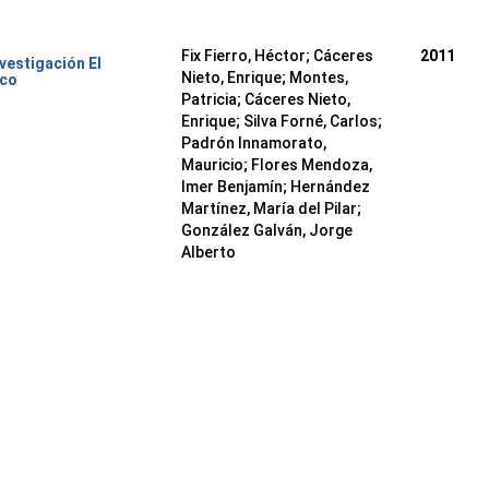
Fix Fierro, Héctor
;
Cáceres
2011
nvestigación El
Nieto, Enrique
;
Montes,
ico
Patricia
;
Cáceres Nieto,
Enrique
;
Silva Forné, Carlos
;
Padrón Innamorato,
Mauricio
;
Flores Mendoza,
Imer Benjamín
;
Hernández
Martínez, María del Pilar
;
González Galván, Jorge
Alberto