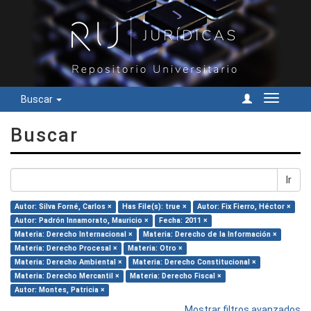
Buscar
Cambiar
navegac
Buscar
Ir
Autor: Silva Forné, Carlos ×
Has File(s): true ×
Autor: Fix Fierro, Héctor ×
Autor: Padrón Innamorato, Mauricio ×
Fecha: 2011 ×
Materia: Derecho Internacional ×
Materia: Derecho de la Información ×
Materia: Derecho Procesal ×
Materia: Otro ×
Materia: Derecho Ambiental ×
Materia: Derecho Constitucional ×
Materia: Derecho Mercantil ×
Materia: Derecho Fiscal ×
Autor: Montes, Patricia ×
Mostrar filtros avanzados