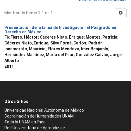
Mostrando ítems 1-1 de 1
Presentación de la Línea de Investigación El Posgrado en
Derecho en México
Fix Fierro, Héctor
;
Cáceres Nieto, Enrique
;
Montes, Patricia
;
Cáceres Nieto, Enrique
;
Silva Forné, Carlos
;
Padrón
Innamorato, Mauricio
;
Flores Mendoza, Imer Benjamín
;
Hernández Martínez, María del Pilar
;
González Galván, Jorge
Alberto
2011
Otros Sitios
Universidad Nacional Autónoma de México
Coordinación de Humanidades UNAM
Toda la UNAM en línea
Red Universitaria de Aprendizaje