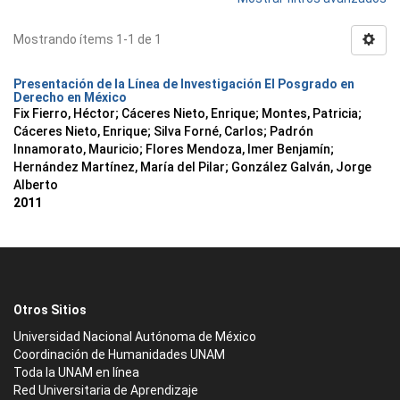
Mostrando ítems 1-1 de 1
Presentación de la Línea de Investigación El Posgrado en
Derecho en México
Fix Fierro, Héctor
;
Cáceres Nieto, Enrique
;
Montes, Patricia
;
Cáceres Nieto, Enrique
;
Silva Forné, Carlos
;
Padrón
Innamorato, Mauricio
;
Flores Mendoza, Imer Benjamín
;
Hernández Martínez, María del Pilar
;
González Galván, Jorge
Alberto
2011
Otros Sitios
Universidad Nacional Autónoma de México
Coordinación de Humanidades UNAM
Toda la UNAM en línea
Red Universitaria de Aprendizaje