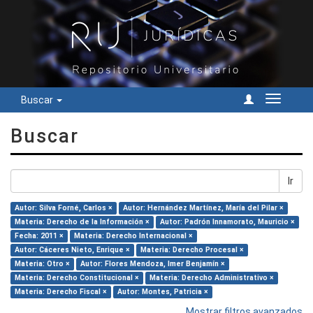
Buscar
Cambiar
navegac
Buscar
Ir
Autor: Silva Forné, Carlos ×
Autor: Hernández Martínez, María del Pilar ×
Materia: Derecho de la Información ×
Autor: Padrón Innamorato, Mauricio ×
Fecha: 2011 ×
Materia: Derecho Internacional ×
Autor: Cáceres Nieto, Enrique ×
Materia: Derecho Procesal ×
Materia: Otro ×
Autor: Flores Mendoza, Imer Benjamín ×
Materia: Derecho Constitucional ×
Materia: Derecho Administrativo ×
Materia: Derecho Fiscal ×
Autor: Montes, Patricia ×
Mostrar filtros avanzados