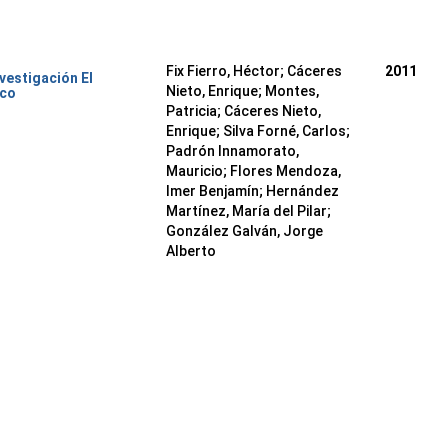
Fix Fierro, Héctor
;
Cáceres
2011
nvestigación El
Nieto, Enrique
;
Montes,
ico
Patricia
;
Cáceres Nieto,
Enrique
;
Silva Forné, Carlos
;
Padrón Innamorato,
Mauricio
;
Flores Mendoza,
Imer Benjamín
;
Hernández
Martínez, María del Pilar
;
González Galván, Jorge
Alberto