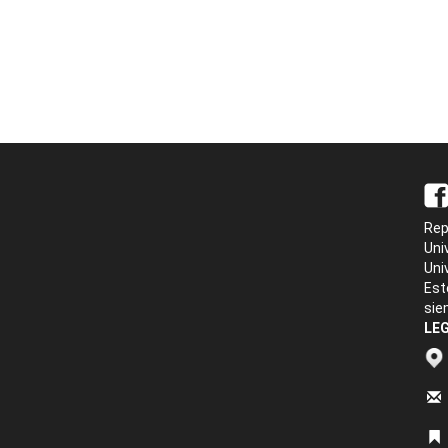
Rep
Uni
Uni
Est
sie
LEG