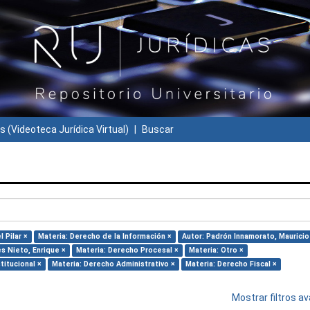
s (Videoteca Jurídica Virtual)
Buscar
 Pilar ×
Materia: Derecho de la Información ×
Autor: Padrón Innamorato, Mauricio
s Nieto, Enrique ×
Materia: Derecho Procesal ×
Materia: Otro ×
titucional ×
Materia: Derecho Administrativo ×
Materia: Derecho Fiscal ×
Mostrar filtros 