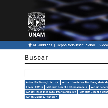
RU Jurídicas
Repositorio Institucional
Video
Buscar
Autor: Fix Fierro, Héctor ×
Autor: Hernández Martínez, María del
Fecha: 2011 ×
Materia: Derecho Internacional ×
Autor: Cácere
Autor: Flores Mendoza, Imer Benjamín ×
Materia: Derecho Cons
Autor: Montes, Patricia ×