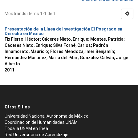
Mostrando ítems 1-1 de 1
Presentación de la Línea de Investigación El Posgrado en
Derecho en México
Fix Fierro, Héctor
;
Cáceres Nieto, Enrique
;
Montes, Patricia
;
Cáceres Nieto, Enrique
;
Silva Forné, Carlos
;
Padrón
Innamorato, Mauricio
;
Flores Mendoza, Imer Benjamín
;
Hernández Martínez, María del Pilar
;
González Galván, Jorge
Alberto
2011
Otros Sitios
Universidad Nacional Autónoma de México
Coordinación de Humanidades UNAM
Toda la UNAM en línea
Red Universitaria de Aprendizaje