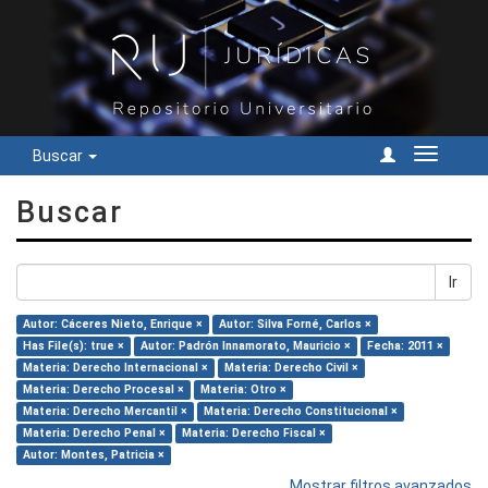
Buscar
Cambiar
navegac
Buscar
Ir
Autor: Cáceres Nieto, Enrique ×
Autor: Silva Forné, Carlos ×
Has File(s): true ×
Autor: Padrón Innamorato, Mauricio ×
Fecha: 2011 ×
Materia: Derecho Internacional ×
Materia: Derecho Civil ×
Materia: Derecho Procesal ×
Materia: Otro ×
Materia: Derecho Mercantil ×
Materia: Derecho Constitucional ×
Materia: Derecho Penal ×
Materia: Derecho Fiscal ×
Autor: Montes, Patricia ×
Mostrar filtros avanzados