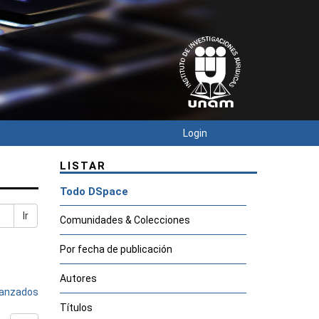
Login
LISTAR
Todo DSpace
Ir
Comunidades & Colecciones
Por fecha de publicación
Autores
avanzados
Títulos