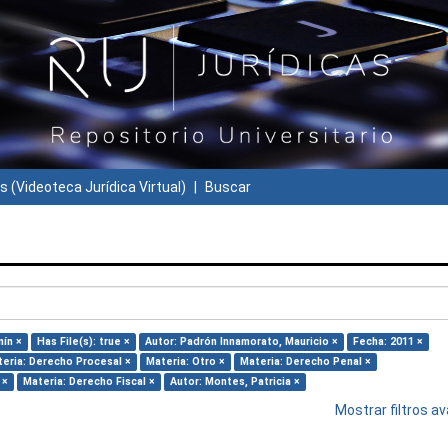
s (Videoteca Jurídica Virtual)
Buscar
mín ×
Has File(s): true ×
Autor: Padrón Innamorato, Mauricio ×
Fecha: 2011 ×
eria: Derecho Procesal ×
Materia: Otro ×
Materia: Derecho Penal ×
 ×
Materia: Derecho Fiscal ×
Autor: Montes, Patricia ×
Mostrar filtros 