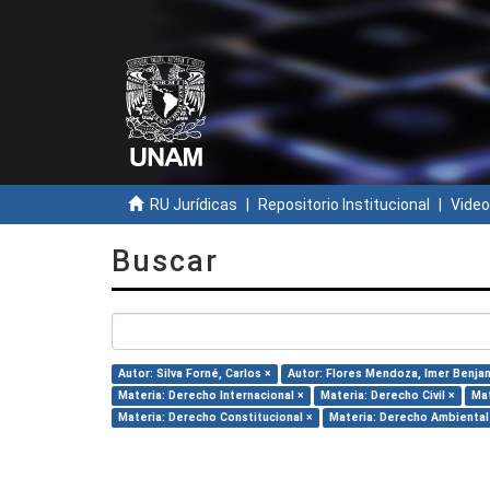
RU Jurídicas
Repositorio Institucional
Video
Buscar
Autor: Silva Forné, Carlos ×
Autor: Flores Mendoza, Imer Benja
Materia: Derecho Internacional ×
Materia: Derecho Civil ×
Mat
Materia: Derecho Constitucional ×
Materia: Derecho Ambiental