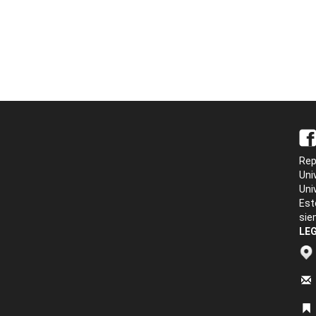
Rep
Uni
Uni
Est
sie
LEG