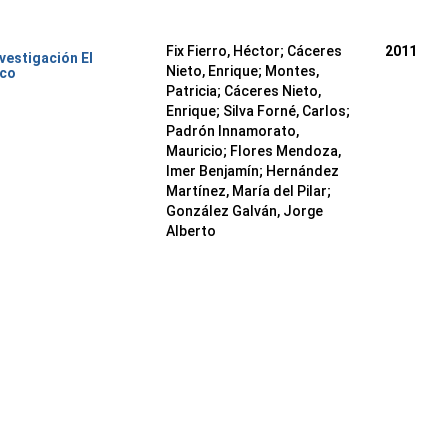
Fix Fierro, Héctor
;
Cáceres
2011
nvestigación El
Nieto, Enrique
;
Montes,
ico
Patricia
;
Cáceres Nieto,
Enrique
;
Silva Forné, Carlos
;
Padrón Innamorato,
Mauricio
;
Flores Mendoza,
Imer Benjamín
;
Hernández
Martínez, María del Pilar
;
González Galván, Jorge
Alberto