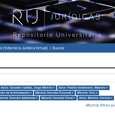
s (Videoteca Jurídica Virtual)
Buscar
Autor: González Galván, Jorge Alberto ×
Autor: Padrón Innamorato, Mauricio ×
cho de la Información ×
Materia: Derecho Procesal ×
Materia: Otro ×
ateria: Derecho Ambiental ×
Materia: Derecho Fiscal ×
Autor: Montes, Patricia ×
Mostrar filtros 