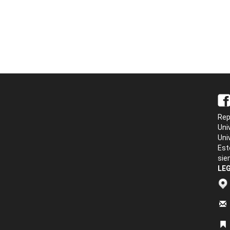
Rep
Uni
Uni
Est
sie
LEG