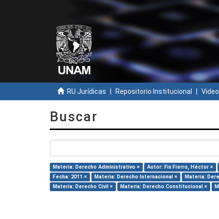
RU Jurídicas
Repositorio Institucional
Video
Buscar
Materia: Derecho Administrativo ×
Autor: Fix Fierro, Héctor ×
Fecha: 2011 ×
Materia: Derecho Internacional ×
Materia: Dere
Materia: Derecho Civil ×
Materia: Derecho Constitucional ×
M