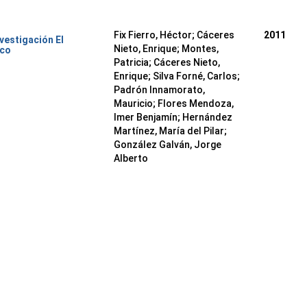
Fix Fierro, Héctor
;
Cáceres
2011
nvestigación El
Nieto, Enrique
;
Montes,
ico
Patricia
;
Cáceres Nieto,
Enrique
;
Silva Forné, Carlos
;
Padrón Innamorato,
Mauricio
;
Flores Mendoza,
Imer Benjamín
;
Hernández
Martínez, María del Pilar
;
González Galván, Jorge
Alberto