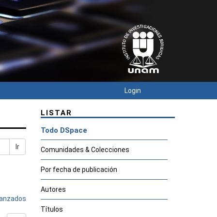
Login
LISTAR
Todo DSpace
Ir
Comunidades & Colecciones
Por fecha de publicación
Autores
avanzados
Títulos