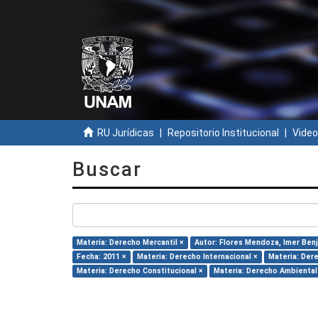
RU Jurídicas
Repositorio Institucional
Video
Buscar
Materia: Derecho Mercantil ×
Autor: Flores Mendoza, Imer Ben
Fecha: 2011 ×
Materia: Derecho Internacional ×
Materia: Dere
Materia: Derecho Constitucional ×
Materia: Derecho Ambiental