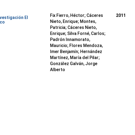
Fix Fierro, Héctor
;
Cáceres
2011
nvestigación El
Nieto, Enrique
;
Montes,
ico
Patricia
;
Cáceres Nieto,
Enrique
;
Silva Forné, Carlos
;
Padrón Innamorato,
Mauricio
;
Flores Mendoza,
Imer Benjamín
;
Hernández
Martínez, María del Pilar
;
González Galván, Jorge
Alberto