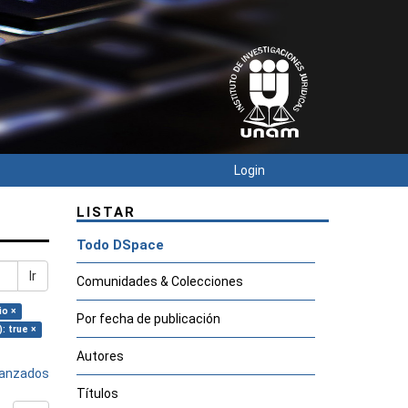
Login
LISTAR
Todo DSpace
Ir
Comunidades & Colecciones
io ×
Por fecha de publicación
): true ×
Autores
avanzados
Títulos