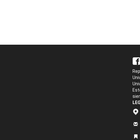
Rep
Uni
Uni
Est
sie
LEG