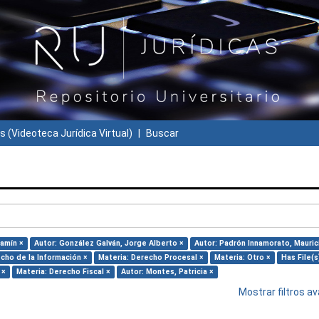
s (Videoteca Jurídica Virtual)
Buscar
jamín ×
Autor: González Galván, Jorge Alberto ×
Autor: Padrón Innamorato, Mauric
cho de la Información ×
Materia: Derecho Procesal ×
Materia: Otro ×
Has File(s
 ×
Materia: Derecho Fiscal ×
Autor: Montes, Patricia ×
Mostrar filtros 