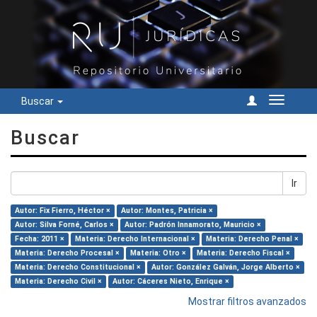
Buscar
Cambiar
navegac
Buscar
Ir
Autor: Fix Fierro, Héctor ×
Autor: Montes, Patricia ×
Autor: Silva Forné, Carlos ×
Autor: Padrón Innamorato, Mauricio ×
Fecha: 2011 ×
Materia: Derecho Internacional ×
Materia: Derecho Penal ×
Materia: Derecho Procesal ×
Materia: Otro ×
Materia: Derecho Fiscal ×
Materia: Derecho Constitucional ×
Autor: González Galván, Jorge Alberto ×
Materia: Derecho Civil ×
Autor: Cáceres Nieto, Enrique ×
Mostrar filtros avanzados