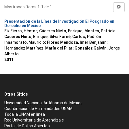
Mostrando ítems 1-1 de 1
Presentación de la Línea de Investigación El Posgrado en
Derecho en México
Fix Fierro, Héctor
;
Cáceres Nieto, Enrique
;
Montes, Patricia
;
Cáceres Nieto, Enrique
;
Silva Forné, Carlos
;
Padrón
Innamorato, Mauricio
;
Flores Mendoza, Imer Benjamín
;
Hernández Martínez, María del Pilar
;
González Galván, Jorge
Alberto
2011
Otros Sitios
Universidad Nacional Autónoma de México
Coordinación de Humanidades UNAM
Toda la UNAM en línea
Red Universitaria de Aprendizaje
Portal de Datos Abiertos