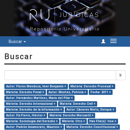
Buscar
Cambiar
navegac
Buscar
Ir
Autor: Flores Mendoza, Imer Benjamín ×
Materia: Derecho Procesal ×
Materia: Derecho Penal ×
Autor: Montes, Patricia ×
Fecha: 2011 ×
Autor: Hernández Martínez, María del Pilar ×
Materia: Derecho Internacional ×
Materia: Derecho Civil ×
Materia: Derecho de la Información ×
Autor: Cáceres Nieto, Enrique ×
Autor: Fix Fierro, Héctor ×
Materia: Derecho Mercantil ×
Materia: Sociología del Derecho ×
Materia: Otro ×
Has File(s): true ×
Autor: Padrón Innamorato, Mauricio ×
Materia: Derecho Constitucional ×