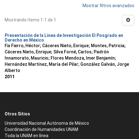
Mostrar filtros avanzados
Mostrando ítems 1-1 de 1
Presentación de la Línea de Investigación El Posgrado en
Derecho en México
Fix Fierro, Héctor
;
Cáceres Nieto, Enrique
;
Montes, Patricia
;
Cáceres Nieto, Enrique
;
Silva Forné, Carlos
;
Padrón
Innamorato, Mauricio
;
Flores Mendoza, Imer Benjamín
;
Hernández Martínez, María del Pilar
;
González Galván, Jorge
Alberto
2011
Otros Sitios
Universidad Nacional Autónoma de México
Coordinación de Humanidades UNAM
Toda la UNAM en línea