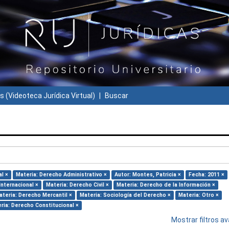
s (Videoteca Jurídica Virtual)
Buscar
l ×
Materia: Derecho Administrativo ×
Autor: Montes, Patricia ×
Fecha: 2011 ×
Internacional ×
Materia: Derecho Civil ×
Materia: Derecho de la Información ×
ateria: Derecho Mercantil ×
Materia: Sociología del Derecho ×
Materia: Otro ×
ria: Derecho Constitucional ×
Mostrar filtros 