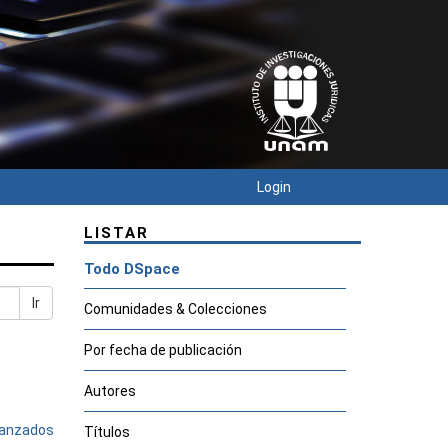
Login
LISTAR
Todo DSpace
Ir
Comunidades & Colecciones
Por fecha de publicación
Autores
avanzados
Títulos