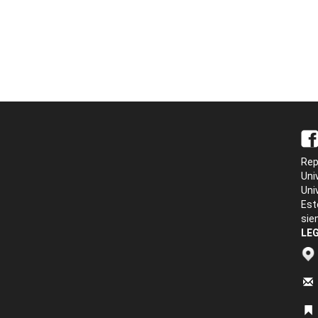
Rep
Uni
Uni
Est
sie
LEG