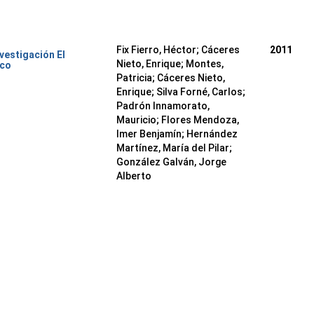
Fix Fierro, Héctor
;
Cáceres
2011
nvestigación El
Nieto, Enrique
;
Montes,
ico
Patricia
;
Cáceres Nieto,
Enrique
;
Silva Forné, Carlos
;
Padrón Innamorato,
Mauricio
;
Flores Mendoza,
Imer Benjamín
;
Hernández
Martínez, María del Pilar
;
González Galván, Jorge
Alberto