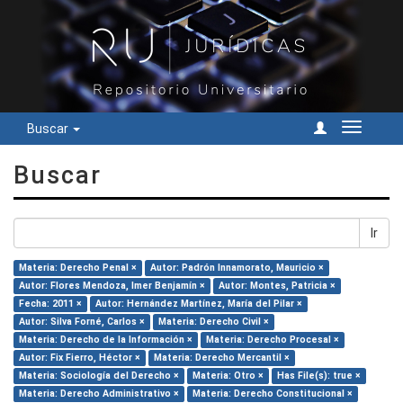
Buscar
Cambiar
navegac
Buscar
Ir
Materia: Derecho Penal ×
Autor: Padrón Innamorato, Mauricio ×
Autor: Flores Mendoza, Imer Benjamín ×
Autor: Montes, Patricia ×
Fecha: 2011 ×
Autor: Hernández Martínez, María del Pilar ×
Autor: Silva Forné, Carlos ×
Materia: Derecho Civil ×
Materia: Derecho de la Información ×
Materia: Derecho Procesal ×
Autor: Fix Fierro, Héctor ×
Materia: Derecho Mercantil ×
Materia: Sociología del Derecho ×
Materia: Otro ×
Has File(s): true ×
Materia: Derecho Administrativo ×
Materia: Derecho Constitucional ×