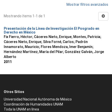
Mostrar filtros avanzados
Mostrando ítems 1-1 de 1
Presentación de la Línea de Investigación El Posgrado en
Derecho en México
Fix Fierro, Héctor
;
Cáceres Nieto, Enrique
;
Montes, Patricia
;
Cáceres Nieto, Enrique
;
Silva Forné, Carlos
;
Padrón
Innamorato, Mauricio
;
Flores Mendoza, Imer Benjamín
;
Hernández Martínez, María del Pilar
;
González Galván, Jorge
Alberto
2011
Otros Sitios
Universidad Nacional Autónoma de México
Coordinación de Humanidades UNAM
Toda la UNAM en línea