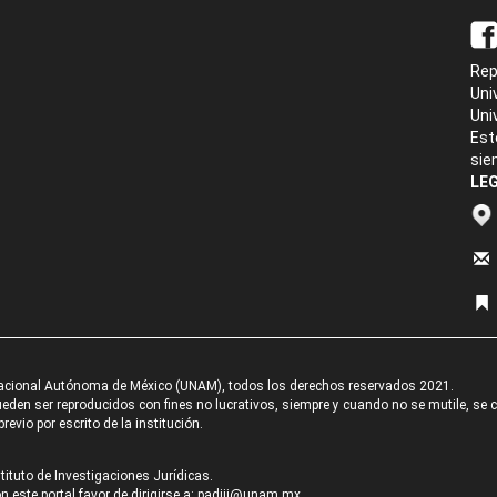
Rep
Uni
Uni
Est
sie
LEG
acional Autónoma de México (UNAM), todos los derechos reservados 2021.
den ser reproducidos con fines no lucrativos, siempre y cuando no se mutile, se cit
revio por escrito de la institución.
tituto de Investigaciones Jurídicas.
 este portal favor de dirigirse a:
padiij@unam.mx