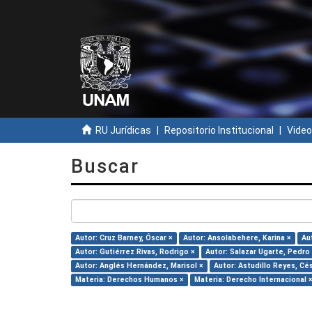
RU Jurídicas
Repositorio Institucional
Video
Buscar
Autor: Cruz Barney, Óscar ×
Autor: Ansolabehere, Karina ×
Au
Autor: Gutiérrez Rivas, Rodrigo ×
Autor: Salazar Ugarte, Pedro
Autor: Anglés Hernández, Marisol ×
Autor: Astudillo Reyes, Cés
Materia: Derechos Humanos ×
Materia: Derecho Internacional 