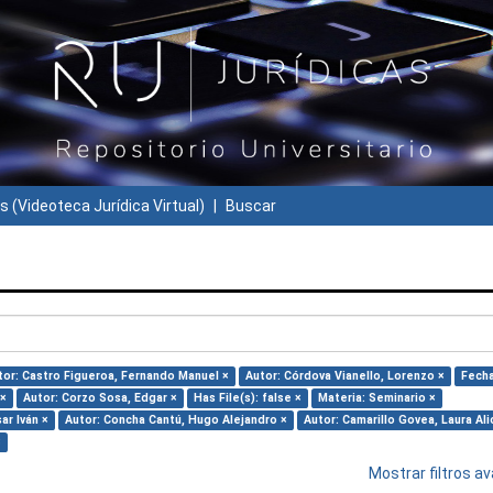
s (Videoteca Jurídica Virtual)
Buscar
tor: Castro Figueroa, Fernando Manuel ×
Autor: Córdova Vianello, Lorenzo ×
Fecha
 ×
Autor: Corzo Sosa, Edgar ×
Has File(s): false ×
Materia: Seminario ×
ar Iván ×
Autor: Concha Cantú, Hugo Alejandro ×
Autor: Camarillo Govea, Laura Ali
×
Mostrar filtros 