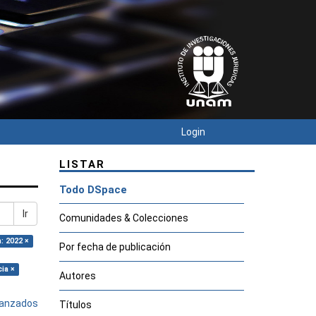
Login
LISTAR
Todo DSpace
Ir
Comunidades & Colecciones
: 2022 ×
Por fecha de publicación
cia ×
Autores
avanzados
Títulos