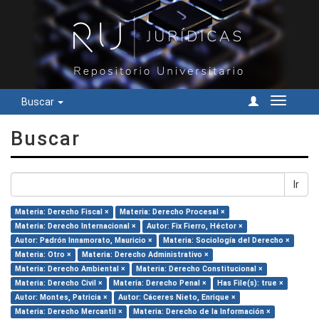
Buscar
Cambiar
navegac
Buscar
Ir
Materia: Derecho Fiscal ×
Materia: Derecho Procesal ×
Materia: Derecho Internacional ×
Autor: Fix Fierro, Héctor ×
Autor: Padrón Innamorato, Mauricio ×
Materia: Sociología del Derecho ×
Materia: Otro ×
Materia: Derecho Administrativo ×
Materia: Derecho Ambiental ×
Materia: Derecho Constitucional ×
Materia: Derecho Civil ×
Materia: Derecho Penal ×
Has File(s): true ×
Autor: Montes, Patricia ×
Autor: Cáceres Nieto, Enrique ×
Materia: Derecho Mercantil ×
Materia: Derecho de la Información ×