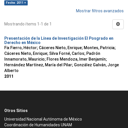
Fecha: 2011 ×
Mostrar filtros avanzados
Mostrando ítems 1-1 de 1
Presentación de la Línea de Investigación El Posgrado en
Derecho en México
Fix Fierro, Héctor
;
Cáceres Nieto, Enrique
;
Montes, Patricia
;
Cáceres Nieto, Enrique
;
Silva Forné, Carlos
;
Padrón
Innamorato, Mauricio
;
Flores Mendoza, Imer Benjamín
;
Hernández Martínez, María del Pilar
;
González Galván, Jorge
Alberto
2011
Otros Sitios
Universidad Nacional Autónoma de México
Coordinación de Humanidades UNAM