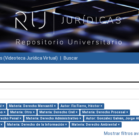
s (Videoteca Jurídica Virtual)
Buscar
l ×
Materia: Derecho Mercantil ×
Autor: Fix Fierro, Héctor ×
ho ×
Materia: Otro ×
Materia: Derecho Civil ×
Materia: Derecho Procesal ×
recho Penal ×
Materia: Derecho Administrativo ×
Autor: González Galván, Jorge A
 ×
Materia: Derecho de la Información ×
Materia: Derecho Ambiental ×
Mostrar filtros 