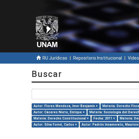
RU Jurídicas
Repositorio Institucional
Video
Buscar
Autor: Flores Mendoza, Imer Benjamín ×
Materia: Derecho Fisca
Autor: Cáceres Nieto, Enrique ×
Materia: Sociología del Derec
Materia: Derecho Constitucional ×
Fecha: 2011 ×
Materia: De
Autor: Silva Forné, Carlos ×
Autor: Padrón Innamorato, Mauricio