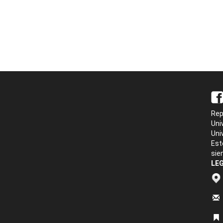
Rep
Uni
Uni
Est
sie
LEG