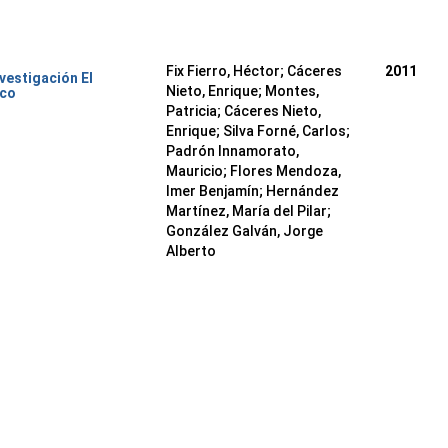
Fix Fierro, Héctor
;
Cáceres
2011
nvestigación El
Nieto, Enrique
;
Montes,
ico
Patricia
;
Cáceres Nieto,
Enrique
;
Silva Forné, Carlos
;
Padrón Innamorato,
Mauricio
;
Flores Mendoza,
Imer Benjamín
;
Hernández
Martínez, María del Pilar
;
González Galván, Jorge
Alberto