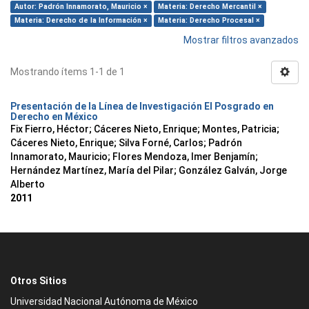
Autor: Padrón Innamorato, Mauricio ×
Materia: Derecho Mercantil ×
Materia: Derecho de la Información ×
Materia: Derecho Procesal ×
Mostrar filtros avanzados
Mostrando ítems 1-1 de 1
Presentación de la Línea de Investigación El Posgrado en
Derecho en México
Fix Fierro, Héctor
;
Cáceres Nieto, Enrique
;
Montes, Patricia
;
Cáceres Nieto, Enrique
;
Silva Forné, Carlos
;
Padrón
Innamorato, Mauricio
;
Flores Mendoza, Imer Benjamín
;
Hernández Martínez, María del Pilar
;
González Galván, Jorge
Alberto
2011
Otros Sitios
Universidad Nacional Autónoma de México