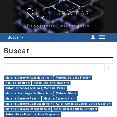
Buscar
Cambiar
navegac
Buscar
Ir
Materia: Derecho Administrativo ×
Materia: Derecho Fiscal ×
Has File(s): true ×
Autor: Fix Fierro, Héctor ×
Autor: Hernández Martínez, María del Pilar ×
Materia: Sociología del Derecho ×
Materia: Otro ×
Materia: Derecho Penal ×
Materia: Derecho Civil ×
Materia: Derecho Constitucional ×
Autor: González Galván, Jorge Alberto ×
Materia: Derecho Internacional ×
Autor: Cáceres Nieto, Enrique ×
Autor: Flores Mendoza, Imer Benjamín ×