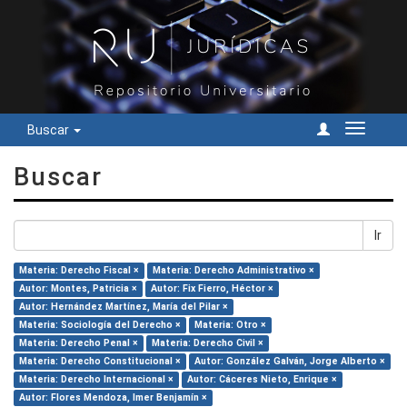
Buscar
Cambiar
navegac
Buscar
Ir
Materia: Derecho Fiscal ×
Materia: Derecho Administrativo ×
Autor: Montes, Patricia ×
Autor: Fix Fierro, Héctor ×
Autor: Hernández Martínez, María del Pilar ×
Materia: Sociología del Derecho ×
Materia: Otro ×
Materia: Derecho Penal ×
Materia: Derecho Civil ×
Materia: Derecho Constitucional ×
Autor: González Galván, Jorge Alberto ×
Materia: Derecho Internacional ×
Autor: Cáceres Nieto, Enrique ×
Autor: Flores Mendoza, Imer Benjamín ×