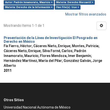
Autor: Padrón Innamorato, Mauricio ×
Materia: Derecho Mercantil ×
Materia: Derecho de la Información ×
Has File(s): true ×
Mostrar filtros avanzados
Mostrando ítems 1-1 de 1
Presentación de la Línea de Investigación El Posgrado en
Derecho en México
Fix Fierro, Héctor
;
Cáceres Nieto, Enrique
;
Montes, Patricia
;
Cáceres Nieto, Enrique
;
Silva Forné, Carlos
;
Padrón
Innamorato, Mauricio
;
Flores Mendoza, Imer Benjamín
;
Hernández Martínez, María del Pilar
;
González Galván, Jorge
Alberto
2011
Otros Sitios
Universidad Nacional Autónoma de México