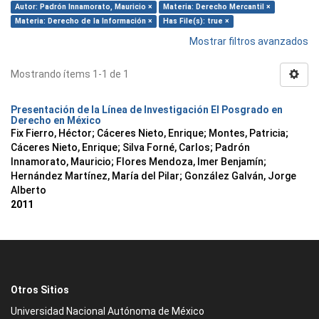
Autor: Padrón Innamorato, Mauricio ×
Materia: Derecho Mercantil ×
Materia: Derecho de la Información ×
Has File(s): true ×
Mostrar filtros avanzados
Mostrando ítems 1-1 de 1
Presentación de la Línea de Investigación El Posgrado en
Derecho en México
Fix Fierro, Héctor
;
Cáceres Nieto, Enrique
;
Montes, Patricia
;
Cáceres Nieto, Enrique
;
Silva Forné, Carlos
;
Padrón
Innamorato, Mauricio
;
Flores Mendoza, Imer Benjamín
;
Hernández Martínez, María del Pilar
;
González Galván, Jorge
Alberto
2011
Otros Sitios
Universidad Nacional Autónoma de México