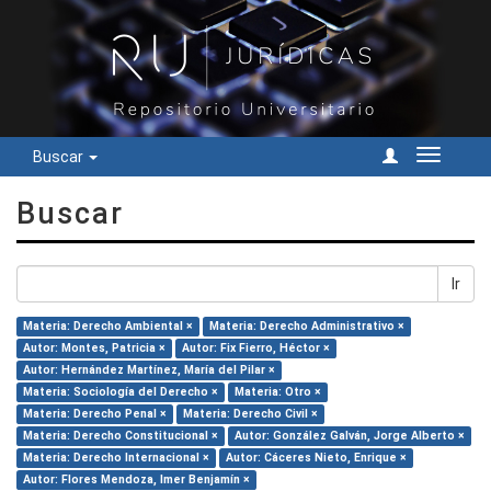
Buscar
Cambiar
navegac
Buscar
Ir
Materia: Derecho Ambiental ×
Materia: Derecho Administrativo ×
Autor: Montes, Patricia ×
Autor: Fix Fierro, Héctor ×
Autor: Hernández Martínez, María del Pilar ×
Materia: Sociología del Derecho ×
Materia: Otro ×
Materia: Derecho Penal ×
Materia: Derecho Civil ×
Materia: Derecho Constitucional ×
Autor: González Galván, Jorge Alberto ×
Materia: Derecho Internacional ×
Autor: Cáceres Nieto, Enrique ×
Autor: Flores Mendoza, Imer Benjamín ×