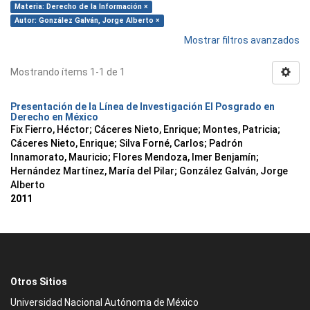
Materia: Derecho de la Información ×
Autor: González Galván, Jorge Alberto ×
Mostrar filtros avanzados
Mostrando ítems 1-1 de 1
Presentación de la Línea de Investigación El Posgrado en
Derecho en México
Fix Fierro, Héctor
;
Cáceres Nieto, Enrique
;
Montes, Patricia
;
Cáceres Nieto, Enrique
;
Silva Forné, Carlos
;
Padrón
Innamorato, Mauricio
;
Flores Mendoza, Imer Benjamín
;
Hernández Martínez, María del Pilar
;
González Galván, Jorge
Alberto
2011
Otros Sitios
Universidad Nacional Autónoma de México