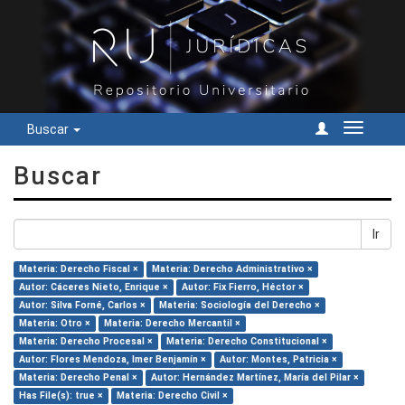
Buscar
Cambiar
navegac
Buscar
Ir
Materia: Derecho Fiscal ×
Materia: Derecho Administrativo ×
Autor: Cáceres Nieto, Enrique ×
Autor: Fix Fierro, Héctor ×
Autor: Silva Forné, Carlos ×
Materia: Sociología del Derecho ×
Materia: Otro ×
Materia: Derecho Mercantil ×
Materia: Derecho Procesal ×
Materia: Derecho Constitucional ×
Autor: Flores Mendoza, Imer Benjamín ×
Autor: Montes, Patricia ×
Materia: Derecho Penal ×
Autor: Hernández Martínez, María del Pilar ×
Has File(s): true ×
Materia: Derecho Civil ×