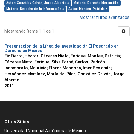
Autor: González Galván, Jorge Alberto ×
Materia: Derecho Mercantil ×
Materia: Derecho de la Información ×
Autor: Montes, Patricia ×
Mostrar filtros avanzados
Mostrando ítems 1-1 de 1
Presentación de la Línea de Investigación El Posgrado en
Derecho en México
Fix Fierro, Héctor
;
Cáceres Nieto, Enrique
;
Montes, Patricia
;
Cáceres Nieto, Enrique
;
Silva Forné, Carlos
;
Padrón
Innamorato, Mauricio
;
Flores Mendoza, Imer Benjamín
;
Hernández Martínez, María del Pilar
;
González Galván, Jorge
Alberto
2011
Otros Sitios
Universidad Nacional Autónoma de México