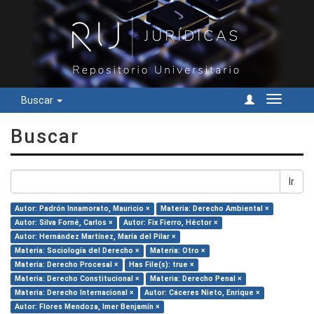
Buscar
Cambiar
navegac
Buscar
Ir
Autor: Padrón Innamorato, Mauricio ×
Materia: Derecho Ambiental ×
Autor: Silva Forné, Carlos ×
Autor: Fix Fierro, Héctor ×
Autor: Hernández Martínez, María del Pilar ×
Materia: Sociología del Derecho ×
Materia: Otro ×
Materia: Derecho Procesal ×
Has File(s): true ×
Materia: Derecho Constitucional ×
Materia: Derecho Penal ×
Materia: Derecho Internacional ×
Autor: Cáceres Nieto, Enrique ×
Autor: Flores Mendoza, Imer Benjamín ×