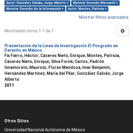
Autor: González Galván, Jorge Alberto ×
Materia: Derecho Mercantil ×
Materia: Derecho de la Información ×
Autor: Montes, Patricia ×
Mostrar filtros avanzados
Mostrando ítems 1-1 de 1
Presentación de la Línea de Investigación El Posgrado en
Derecho en México
Fix Fierro, Héctor
;
Cáceres Nieto, Enrique
;
Montes, Patricia
;
Cáceres Nieto, Enrique
;
Silva Forné, Carlos
;
Padrón
Innamorato, Mauricio
;
Flores Mendoza, Imer Benjamín
;
Hernández Martínez, María del Pilar
;
González Galván, Jorge
Alberto
2011
Otros Sitios
Universidad Nacional Autónoma de México