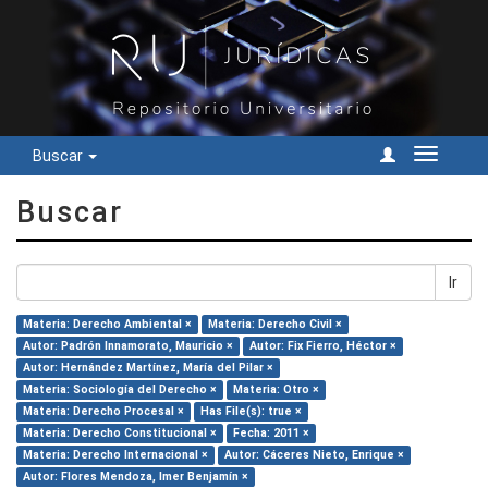
Buscar
Cambiar
navegac
Buscar
Ir
Materia: Derecho Ambiental ×
Materia: Derecho Civil ×
Autor: Padrón Innamorato, Mauricio ×
Autor: Fix Fierro, Héctor ×
Autor: Hernández Martínez, María del Pilar ×
Materia: Sociología del Derecho ×
Materia: Otro ×
Materia: Derecho Procesal ×
Has File(s): true ×
Materia: Derecho Constitucional ×
Fecha: 2011 ×
Materia: Derecho Internacional ×
Autor: Cáceres Nieto, Enrique ×
Autor: Flores Mendoza, Imer Benjamín ×