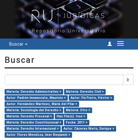
Buscar
Cambiar
navegac
Buscar
Ir
Materia: Derecho Administrativo ×
Materia: Derecho Civil ×
Autor: Padrón Innamorato, Mauricio ×
Autor: Fix Fierro, Héctor ×
Autor: Hernández Martínez, María del Pilar ×
Materia: Sociología del Derecho ×
Materia: Otro ×
Materia: Derecho Procesal ×
Has File(s): true ×
Materia: Derecho Constitucional ×
Fecha: 2011 ×
Materia: Derecho Internacional ×
Autor: Cáceres Nieto, Enrique ×
Autor: Flores Mendoza, Imer Benjamín ×