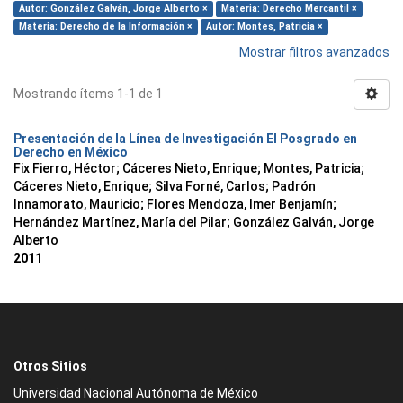
Autor: González Galván, Jorge Alberto ×
Materia: Derecho Mercantil ×
Materia: Derecho de la Información ×
Autor: Montes, Patricia ×
Mostrar filtros avanzados
Mostrando ítems 1-1 de 1
Presentación de la Línea de Investigación El Posgrado en
Derecho en México
Fix Fierro, Héctor
;
Cáceres Nieto, Enrique
;
Montes, Patricia
;
Cáceres Nieto, Enrique
;
Silva Forné, Carlos
;
Padrón
Innamorato, Mauricio
;
Flores Mendoza, Imer Benjamín
;
Hernández Martínez, María del Pilar
;
González Galván, Jorge
Alberto
2011
Otros Sitios
Universidad Nacional Autónoma de México