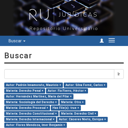
Buscar
Cambiar
navegac
Buscar
Ir
Autor: Padrón Innamorato, Mauricio ×
Autor: Silva Forné, Carlos ×
Materia: Derecho Penal ×
Autor: Fix Fierro, Héctor ×
Autor: Hernández Martínez, María del Pilar ×
Materia: Sociología del Derecho ×
Materia: Otro ×
Materia: Derecho Procesal ×
Has File(s): true ×
Materia: Derecho Constitucional ×
Materia: Derecho Civil ×
Materia: Derecho Internacional ×
Autor: Cáceres Nieto, Enrique ×
Autor: Flores Mendoza, Imer Benjamín ×