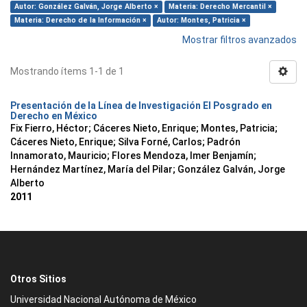
Autor: González Galván, Jorge Alberto ×
Materia: Derecho Mercantil ×
Materia: Derecho de la Información ×
Autor: Montes, Patricia ×
Mostrar filtros avanzados
Mostrando ítems 1-1 de 1
Presentación de la Línea de Investigación El Posgrado en
Derecho en México
Fix Fierro, Héctor
;
Cáceres Nieto, Enrique
;
Montes, Patricia
;
Cáceres Nieto, Enrique
;
Silva Forné, Carlos
;
Padrón
Innamorato, Mauricio
;
Flores Mendoza, Imer Benjamín
;
Hernández Martínez, María del Pilar
;
González Galván, Jorge
Alberto
2011
Otros Sitios
Universidad Nacional Autónoma de México