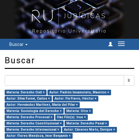
Buscar
Cambiar
navegac
Buscar
Ir
Materia: Derecho Civil ×
Autor: Padrón Innamorato, Mauricio ×
Autor: Silva Forné, Carlos ×
Autor: Fix Fierro, Héctor ×
Autor: Hernández Martínez, María del Pilar ×
Materia: Sociología del Derecho ×
Materia: Otro ×
Materia: Derecho Procesal ×
Has File(s): true ×
Materia: Derecho Constitucional ×
Materia: Derecho Penal ×
Materia: Derecho Internacional ×
Autor: Cáceres Nieto, Enrique ×
Autor: Flores Mendoza, Imer Benjamín ×