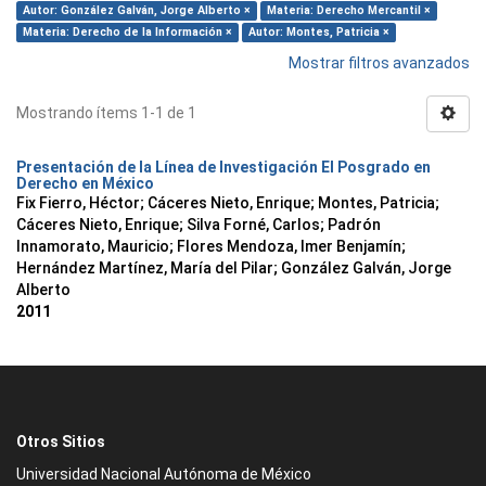
Autor: González Galván, Jorge Alberto ×
Materia: Derecho Mercantil ×
Materia: Derecho de la Información ×
Autor: Montes, Patricia ×
Mostrar filtros avanzados
Mostrando ítems 1-1 de 1
Presentación de la Línea de Investigación El Posgrado en
Derecho en México
Fix Fierro, Héctor
;
Cáceres Nieto, Enrique
;
Montes, Patricia
;
Cáceres Nieto, Enrique
;
Silva Forné, Carlos
;
Padrón
Innamorato, Mauricio
;
Flores Mendoza, Imer Benjamín
;
Hernández Martínez, María del Pilar
;
González Galván, Jorge
Alberto
2011
Otros Sitios
Universidad Nacional Autónoma de México