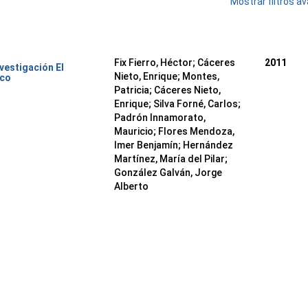
Mostrar filtros 
Fix Fierro, Héctor
;
Cáceres
2011
nvestigación El
Nieto, Enrique
;
Montes,
ico
Patricia
;
Cáceres Nieto,
Enrique
;
Silva Forné, Carlos
;
Padrón Innamorato,
Mauricio
;
Flores Mendoza,
Imer Benjamín
;
Hernández
Martínez, María del Pilar
;
González Galván, Jorge
Alberto