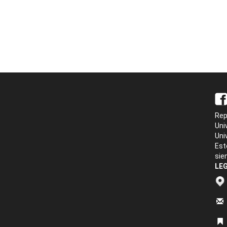
Rep
Uni
Uni
Est
sie
LEG