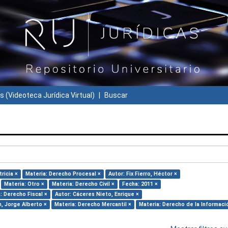
s (Videoteca Jurídica Virtual)
Buscar
ricia ×
Materia: Derecho Procesal ×
Autor: Fix Fierro, Héctor ×
Materia: Otro ×
Materia: Derecho Civil ×
Fecha: 2011 ×
: Derecho Fiscal ×
Autor: Cáceres Nieto, Enrique ×
n, Jorge Alberto ×
Materia: Derecho Mercantil ×
Materia: Derecho de la Informaci