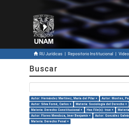
RU Jurídicas
Repositorio Institucional
Video
Buscar
Autor: Hernández Martínez, María del Pilar ×
Autor: Montes, Pat
Autor: Silva Forné, Carlos ×
Materia: Sociología del Derecho ×
Materia: Derecho Constitucional ×
Has File(s): true ×
Materia
Autor: Flores Mendoza, Imer Benjamín ×
Autor: González Galvá
Materia: Derecho Penal ×