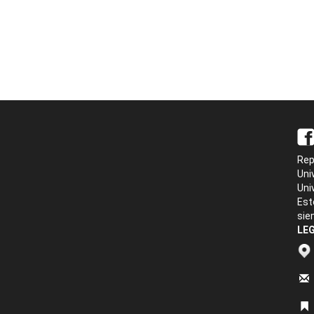
Rep
Uni
Uni
Est
sie
LEG