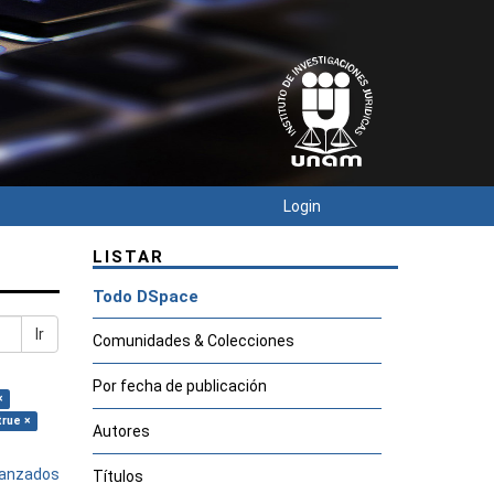
Login
LISTAR
Todo DSpace
Ir
Comunidades & Colecciones
Por fecha de publicación
×
true ×
Autores
avanzados
Títulos