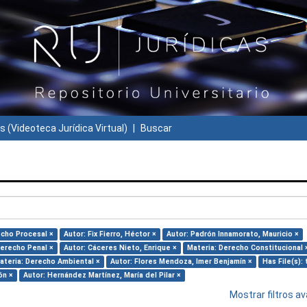
s (Videoteca Jurídica Virtual)
Buscar
echo Procesal ×
Autor: Fix Fierro, Héctor ×
Autor: Padrón Innamorato, Mauricio ×
Derecho Penal ×
Autor: Cáceres Nieto, Enrique ×
Materia: Derecho Constitucional 
ateria: Derecho Ambiental ×
Autor: Flores Mendoza, Imer Benjamín ×
Has File(s): 
ón ×
Autor: Hernández Martínez, María del Pilar ×
Mostrar filtros 