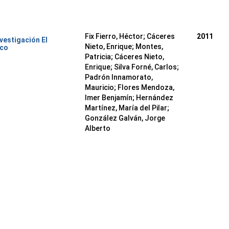
Fix Fierro, Héctor
;
Cáceres
2011
nvestigación El
Nieto, Enrique
;
Montes,
ico
Patricia
;
Cáceres Nieto,
Enrique
;
Silva Forné, Carlos
;
Padrón Innamorato,
Mauricio
;
Flores Mendoza,
Imer Benjamín
;
Hernández
Martínez, María del Pilar
;
González Galván, Jorge
Alberto