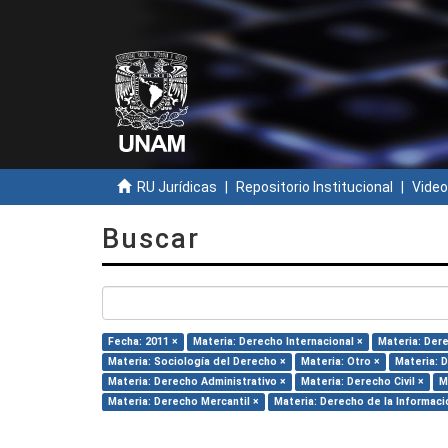
RU Jurídicas
Repositorio Institucional
Video
Buscar
Fecha: 2011 ×
Materia: Derecho Internacional ×
Materia: Der
Materia: Sociología del Derecho ×
Materia: Otro ×
Materia: 
Materia: Derecho Administrativo ×
Materia: Derecho Civil ×
M
Materia: Derecho Mercantil ×
Materia: Derecho de la Informaci