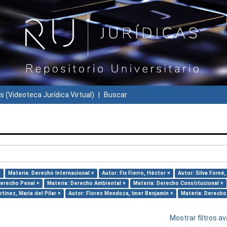
s (Videoteca Jurídica Virtual)
Buscar
×
Materia: Derecho Internacional ×
Autor: Fix Fierro, Héctor ×
Autor: Silva Forné,
Derecho Penal ×
Materia: Derecho Ambiental ×
Materia: Derecho Constitucional ×
ínez, María del Pilar ×
Autor: Flores Mendoza, Imer Benjamín ×
Materia: Derecho 
Mostrar filtros 