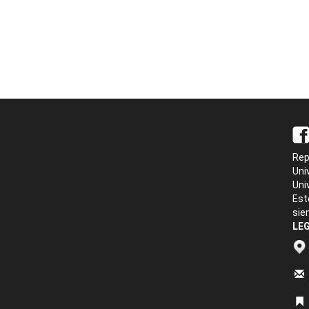
Rep
Uni
Uni
Est
sie
LEG