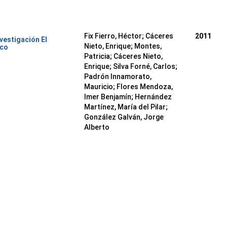
Fix Fierro, Héctor
;
Cáceres
2011
nvestigación El
Nieto, Enrique
;
Montes,
ico
Patricia
;
Cáceres Nieto,
Enrique
;
Silva Forné, Carlos
;
Padrón Innamorato,
Mauricio
;
Flores Mendoza,
Imer Benjamín
;
Hernández
Martínez, María del Pilar
;
González Galván, Jorge
Alberto