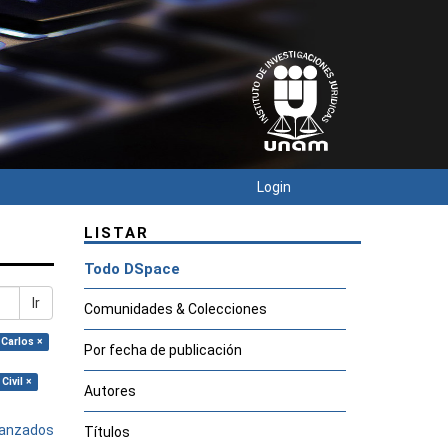
Login
LISTAR
Todo DSpace
Ir
Comunidades & Colecciones
 Carlos ×
Por fecha de publicación
Civil ×
Autores
avanzados
Títulos