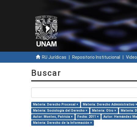
RU Jurídicas
Repositorio Institucional
Video
Buscar
Materia: Derecho Procesal ×
Materia: Derecho Administrativo 
Materia: Sociología del Derecho ×
Materia: Otro ×
Materia: 
Autor: Montes, Patricia ×
Fecha: 2011 ×
Autor: Hernández Mart
Materia: Derecho de la Información ×