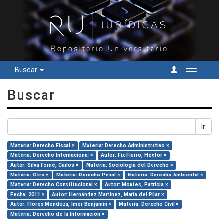
Buscar
Cambiar
navegac
Buscar
Ir
Materia: Derecho Fiscal ×
Materia: Derecho Administrativo ×
Materia: Derecho Internacional ×
Autor: Fix Fierro, Héctor ×
Autor: Silva Forné, Carlos ×
Materia: Sociología del Derecho ×
Materia: Otro ×
Materia: Derecho Penal ×
Materia: Derecho Ambiental ×
Materia: Derecho Constitucional ×
Autor: Montes, Patricia ×
Fecha: 2011 ×
Autor: Hernández Martínez, María del Pilar ×
Autor: Flores Mendoza, Imer Benjamín ×
Materia: Derecho Civil ×
Materia: Derecho de la Información ×