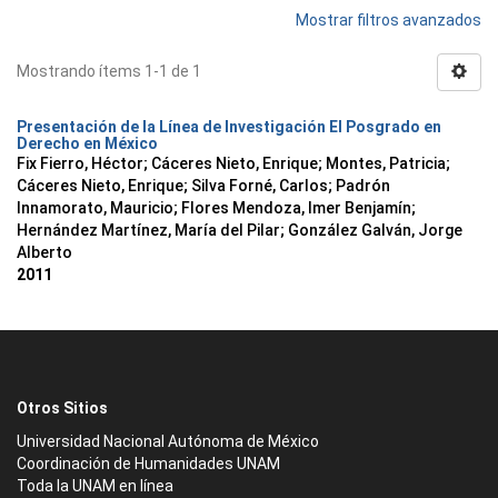
Mostrar filtros avanzados
Mostrando ítems 1-1 de 1
Presentación de la Línea de Investigación El Posgrado en
Derecho en México
Fix Fierro, Héctor
;
Cáceres Nieto, Enrique
;
Montes, Patricia
;
Cáceres Nieto, Enrique
;
Silva Forné, Carlos
;
Padrón
Innamorato, Mauricio
;
Flores Mendoza, Imer Benjamín
;
Hernández Martínez, María del Pilar
;
González Galván, Jorge
Alberto
2011
Otros Sitios
Universidad Nacional Autónoma de México
Coordinación de Humanidades UNAM
Toda la UNAM en línea