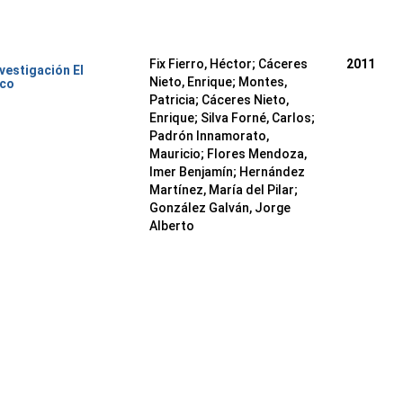
Fix Fierro, Héctor
;
Cáceres
2011
nvestigación El
Nieto, Enrique
;
Montes,
ico
Patricia
;
Cáceres Nieto,
Enrique
;
Silva Forné, Carlos
;
Padrón Innamorato,
Mauricio
;
Flores Mendoza,
Imer Benjamín
;
Hernández
Martínez, María del Pilar
;
González Galván, Jorge
Alberto