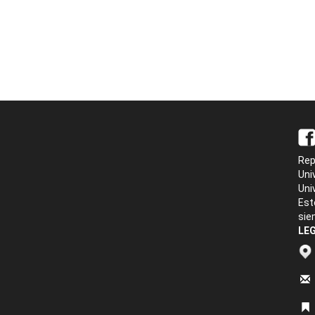
Rep
Uni
Uni
Est
sie
LEG