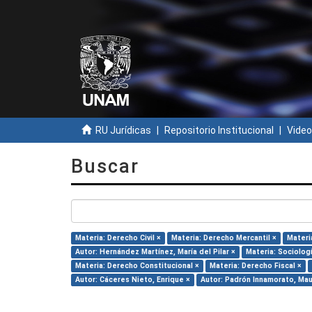
RU Jurídicas
Repositorio Institucional
Video
Buscar
Materia: Derecho Civil ×
Materia: Derecho Mercantil ×
Materi
Autor: Hernández Martínez, María del Pilar ×
Materia: Sociolog
Materia: Derecho Constitucional ×
Materia: Derecho Fiscal ×
Autor: Cáceres Nieto, Enrique ×
Autor: Padrón Innamorato, Mau