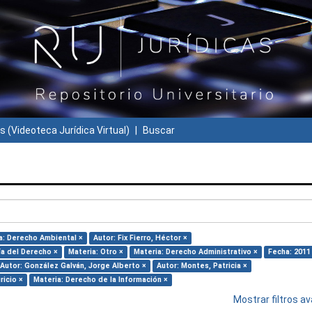
s (Videoteca Jurídica Virtual)
Buscar
a: Derecho Ambiental ×
Autor: Fix Fierro, Héctor ×
ía del Derecho ×
Materia: Otro ×
Materia: Derecho Administrativo ×
Fecha: 2011
Autor: González Galván, Jorge Alberto ×
Autor: Montes, Patricia ×
ricio ×
Materia: Derecho de la Información ×
Mostrar filtros 