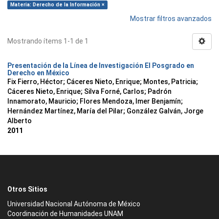
Materia: Derecho de la Información ×
Mostrar filtros avanzados
Mostrando ítems 1-1 de 1
Presentación de la Línea de Investigación El Posgrado en
Derecho en México
Fix Fierro, Héctor
;
Cáceres Nieto, Enrique
;
Montes, Patricia
;
Cáceres Nieto, Enrique
;
Silva Forné, Carlos
;
Padrón
Innamorato, Mauricio
;
Flores Mendoza, Imer Benjamín
;
Hernández Martínez, María del Pilar
;
González Galván, Jorge
Alberto
2011
Otros Sitios
Universidad Nacional Autónoma de México
Coordinación de Humanidades UNAM