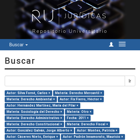
Buscar
Cambiar
navegac
Buscar
Ir
Autor: Silva Forné, Carlos ×
Materia: Derecho Mercantil ×
Materia: Derecho Ambiental ×
Autor: Fix Fierro, Héctor ×
Autor: Hernández Martínez, María del Pilar ×
Materia: Sociología del Derecho ×
Materia: Otro ×
Materia: Derecho Administrativo ×
Fecha: 2011 ×
Materia: Derecho Constitucional ×
Materia: Derecho Fiscal ×
Autor: González Galván, Jorge Alberto ×
Autor: Montes, Patricia ×
Autor: Cáceres Nieto, Enrique ×
Autor: Padrón Innamorato, Mauricio ×