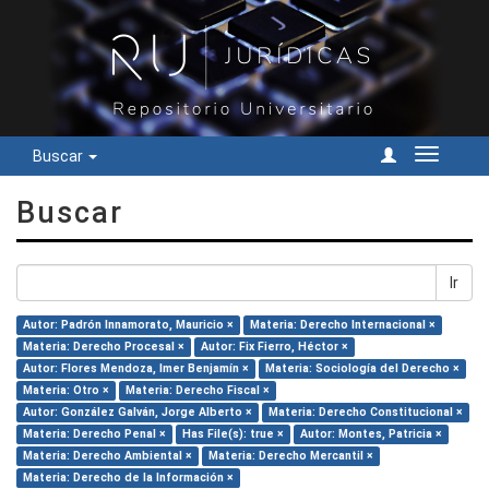
Buscar
Cambiar
navegac
Buscar
Ir
Autor: Padrón Innamorato, Mauricio ×
Materia: Derecho Internacional ×
Materia: Derecho Procesal ×
Autor: Fix Fierro, Héctor ×
Autor: Flores Mendoza, Imer Benjamín ×
Materia: Sociología del Derecho ×
Materia: Otro ×
Materia: Derecho Fiscal ×
Autor: González Galván, Jorge Alberto ×
Materia: Derecho Constitucional ×
Materia: Derecho Penal ×
Has File(s): true ×
Autor: Montes, Patricia ×
Materia: Derecho Ambiental ×
Materia: Derecho Mercantil ×
Materia: Derecho de la Información ×