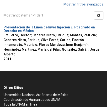
Mostrar filtros avanzados
Mostrando ítems 1-1 de 1
Presentación de la Línea de Investigación El Posgrado en
Derecho en México
Fix Fierro, Héctor
;
Cáceres Nieto, Enrique
;
Montes, Patricia
;
Cáceres Nieto, Enrique
;
Silva Forné, Carlos
;
Padrón
Innamorato, Mauricio
;
Flores Mendoza, Imer Benjamín
;
Hernández Martínez, María del Pilar
;
González Galván, Jorge
Alberto
2011
Otros Sitios
Universidad Nacional Autónoma de México
Coordinación de Humanidades UNAM
Toda la UNAM en línea