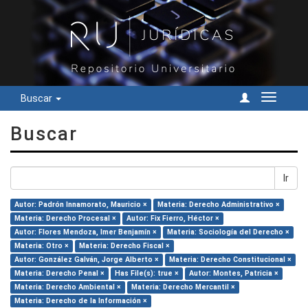
Buscar
Cambiar
navegac
Buscar
Ir
Autor: Padrón Innamorato, Mauricio ×
Materia: Derecho Administrativo ×
Materia: Derecho Procesal ×
Autor: Fix Fierro, Héctor ×
Autor: Flores Mendoza, Imer Benjamín ×
Materia: Sociología del Derecho ×
Materia: Otro ×
Materia: Derecho Fiscal ×
Autor: González Galván, Jorge Alberto ×
Materia: Derecho Constitucional ×
Materia: Derecho Penal ×
Has File(s): true ×
Autor: Montes, Patricia ×
Materia: Derecho Ambiental ×
Materia: Derecho Mercantil ×
Materia: Derecho de la Información ×