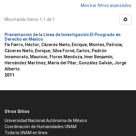
Mostrar filtros avanzados
Mostrando ítems 1-1 de 1
Presentación de la Línea de Investigación El Posgrado en
Derecho en México
Fix Fierro, Héctor
;
Cáceres Nieto, Enrique
;
Montes, Patricia
;
Cáceres Nieto, Enrique
;
Silva Forné, Carlos
;
Padrón
Innamorato, Mauricio
;
Flores Mendoza, Imer Benjamín
;
Hernández Martínez, María del Pilar
;
González Galván, Jorge
Alberto
2011
Otros Sitios
Universidad Nacional Autónoma de México
Coordinación de Humanidades UNAM
Toda la UNAM en línea