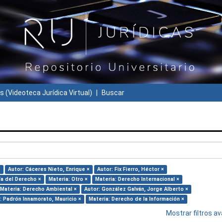
s (Videoteca Jurídica Virtual)
Buscar
×
Autor: Cáceres Nieto, Enrique ×
Autor: Fix Fierro, Héctor ×
ía del Derecho ×
Materia: Otro ×
Materia: Derecho Internacional ×
Materia: Derecho Ambiental ×
Autor: González Galván, Jorge Alberto ×
: Padrón Innamorato, Mauricio ×
Materia: Derecho de la Información ×
Mostrar filtros 