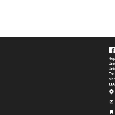
Rep
Uni
Uni
Est
sie
LEG