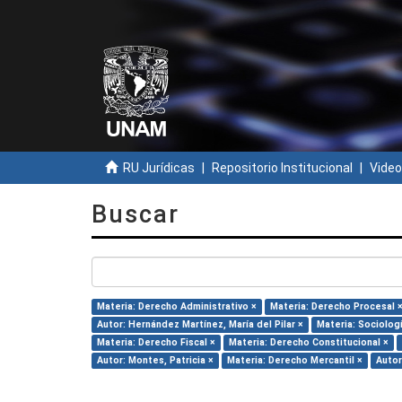
RU Jurídicas
Repositorio Institucional
Video
Buscar
Materia: Derecho Administrativo ×
Materia: Derecho Procesal 
Autor: Hernández Martínez, María del Pilar ×
Materia: Sociolog
Materia: Derecho Fiscal ×
Materia: Derecho Constitucional ×
Autor: Montes, Patricia ×
Materia: Derecho Mercantil ×
Autor