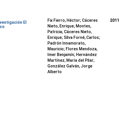
Fix Fierro, Héctor
;
Cáceres
2011
nvestigación El
Nieto, Enrique
;
Montes,
ico
Patricia
;
Cáceres Nieto,
Enrique
;
Silva Forné, Carlos
;
Padrón Innamorato,
Mauricio
;
Flores Mendoza,
Imer Benjamín
;
Hernández
Martínez, María del Pilar
;
González Galván, Jorge
Alberto