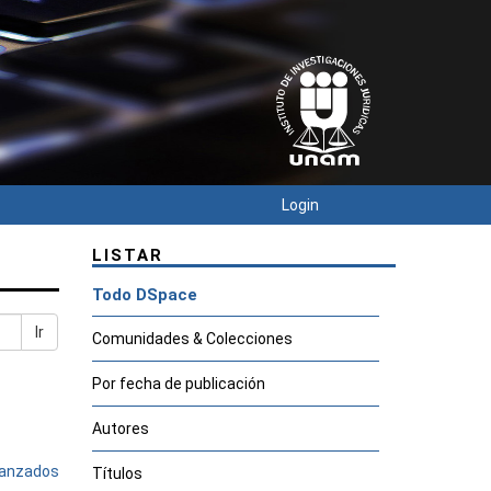
Login
LISTAR
Todo DSpace
Ir
Comunidades & Colecciones
Por fecha de publicación
Autores
avanzados
Títulos