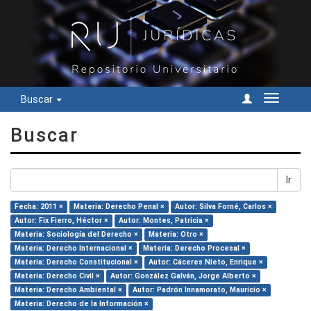
Buscar
Cambiar
navegac
Buscar
Ir
Fecha: 2011 ×
Materia: Derecho Penal ×
Autor: Silva Forné, Carlos ×
Autor: Fix Fierro, Héctor ×
Autor: Montes, Patricia ×
Materia: Sociología del Derecho ×
Materia: Otro ×
Materia: Derecho Internacional ×
Materia: Derecho Procesal ×
Materia: Derecho Constitucional ×
Autor: Cáceres Nieto, Enrique ×
Materia: Derecho Civil ×
Autor: González Galván, Jorge Alberto ×
Materia: Derecho Ambiental ×
Autor: Padrón Innamorato, Mauricio ×
Materia: Derecho de la Información ×