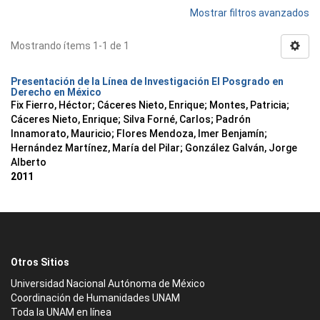
Mostrar filtros avanzados
Mostrando ítems 1-1 de 1
Presentación de la Línea de Investigación El Posgrado en
Derecho en México
Fix Fierro, Héctor
;
Cáceres Nieto, Enrique
;
Montes, Patricia
;
Cáceres Nieto, Enrique
;
Silva Forné, Carlos
;
Padrón
Innamorato, Mauricio
;
Flores Mendoza, Imer Benjamín
;
Hernández Martínez, María del Pilar
;
González Galván, Jorge
Alberto
2011
Otros Sitios
Universidad Nacional Autónoma de México
Coordinación de Humanidades UNAM
Toda la UNAM en línea