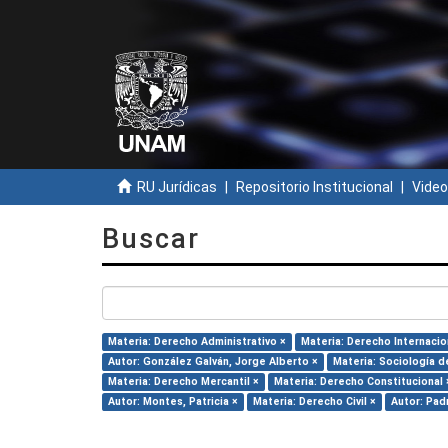
RU Jurídicas
Repositorio Institucional
Video
Buscar
Materia: Derecho Administrativo ×
Materia: Derecho Internacio
Autor: González Galván, Jorge Alberto ×
Materia: Sociología d
Materia: Derecho Mercantil ×
Materia: Derecho Constitucional 
Autor: Montes, Patricia ×
Materia: Derecho Civil ×
Autor: Pad