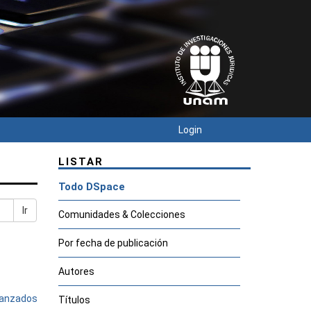
Login
LISTAR
Todo DSpace
Ir
Comunidades & Colecciones
Por fecha de publicación
Autores
avanzados
Títulos