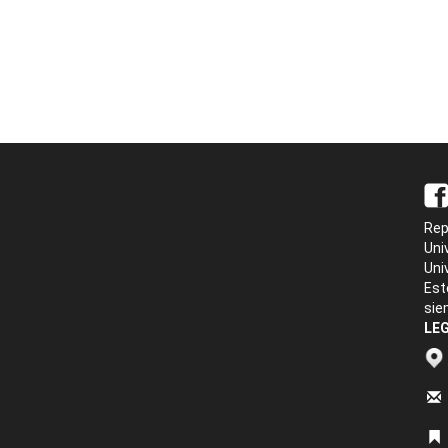
Rep
Uni
Uni
Est
sie
LEG