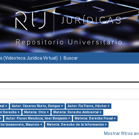
s (Videoteca Jurídica Virtual)
Buscar
nal ×
Autor: Cáceres Nieto, Enrique ×
Autor: Fix Fierro, Héctor ×
el Derecho ×
Materia: Otro ×
Materia: Derecho Ambiental ×
×
Autor: Flores Mendoza, Imer Benjamín ×
Materia: Derecho Fiscal ×
rón Innamorato, Mauricio ×
Materia: Derecho de la Información ×
Mostrar filtros 