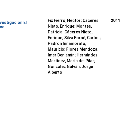
Fix Fierro, Héctor
;
Cáceres
2011
nvestigación El
Nieto, Enrique
;
Montes,
ico
Patricia
;
Cáceres Nieto,
Enrique
;
Silva Forné, Carlos
;
Padrón Innamorato,
Mauricio
;
Flores Mendoza,
Imer Benjamín
;
Hernández
Martínez, María del Pilar
;
González Galván, Jorge
Alberto