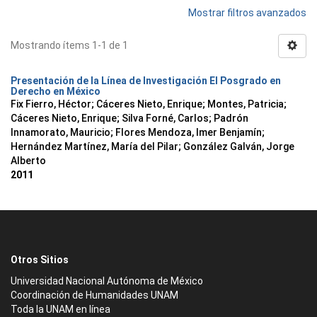
Mostrar filtros avanzados
Mostrando ítems 1-1 de 1
Presentación de la Línea de Investigación El Posgrado en
Derecho en México
Fix Fierro, Héctor
;
Cáceres Nieto, Enrique
;
Montes, Patricia
;
Cáceres Nieto, Enrique
;
Silva Forné, Carlos
;
Padrón
Innamorato, Mauricio
;
Flores Mendoza, Imer Benjamín
;
Hernández Martínez, María del Pilar
;
González Galván, Jorge
Alberto
2011
Otros Sitios
Universidad Nacional Autónoma de México
Coordinación de Humanidades UNAM
Toda la UNAM en línea