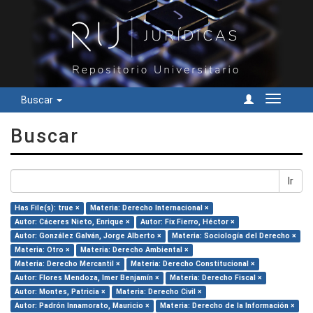
Buscar
Cambiar
navegac
Buscar
Ir
Has File(s): true ×
Materia: Derecho Internacional ×
Autor: Cáceres Nieto, Enrique ×
Autor: Fix Fierro, Héctor ×
Autor: González Galván, Jorge Alberto ×
Materia: Sociología del Derecho ×
Materia: Otro ×
Materia: Derecho Ambiental ×
Materia: Derecho Mercantil ×
Materia: Derecho Constitucional ×
Autor: Flores Mendoza, Imer Benjamín ×
Materia: Derecho Fiscal ×
Autor: Montes, Patricia ×
Materia: Derecho Civil ×
Autor: Padrón Innamorato, Mauricio ×
Materia: Derecho de la Información ×