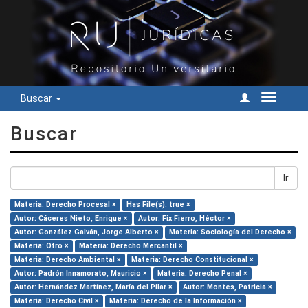
Buscar
Cambiar
navegac
Buscar
Ir
Materia: Derecho Procesal ×
Has File(s): true ×
Autor: Cáceres Nieto, Enrique ×
Autor: Fix Fierro, Héctor ×
Autor: González Galván, Jorge Alberto ×
Materia: Sociología del Derecho ×
Materia: Otro ×
Materia: Derecho Mercantil ×
Materia: Derecho Ambiental ×
Materia: Derecho Constitucional ×
Autor: Padrón Innamorato, Mauricio ×
Materia: Derecho Penal ×
Autor: Hernández Martínez, María del Pilar ×
Autor: Montes, Patricia ×
Materia: Derecho Civil ×
Materia: Derecho de la Información ×