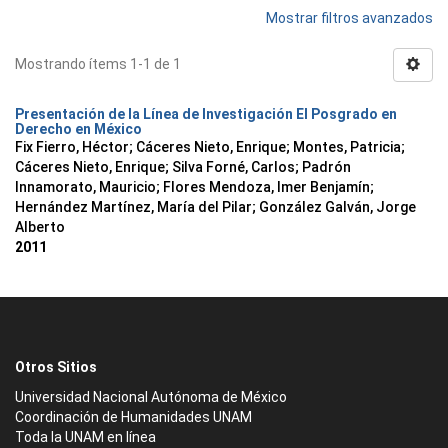
Mostrar filtros avanzados
Mostrando ítems 1-1 de 1
Presentación de la Línea de Investigación El Posgrado en
Derecho en México
Fix Fierro, Héctor
;
Cáceres Nieto, Enrique
;
Montes, Patricia
;
Cáceres Nieto, Enrique
;
Silva Forné, Carlos
;
Padrón
Innamorato, Mauricio
;
Flores Mendoza, Imer Benjamín
;
Hernández Martínez, María del Pilar
;
González Galván, Jorge
Alberto
2011
Otros Sitios
Universidad Nacional Autónoma de México
Coordinación de Humanidades UNAM
Toda la UNAM en línea