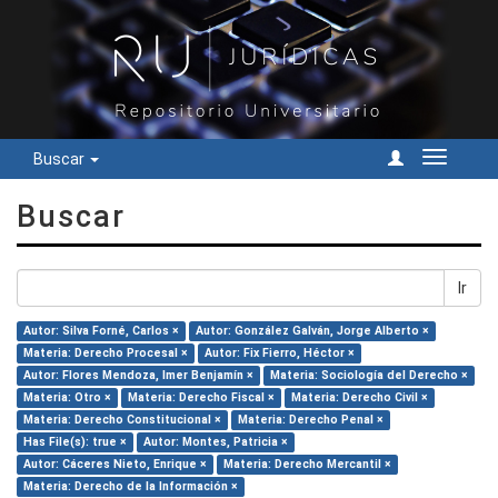
Buscar
Cambiar
navegac
Buscar
Ir
Autor: Silva Forné, Carlos ×
Autor: González Galván, Jorge Alberto ×
Materia: Derecho Procesal ×
Autor: Fix Fierro, Héctor ×
Autor: Flores Mendoza, Imer Benjamín ×
Materia: Sociología del Derecho ×
Materia: Otro ×
Materia: Derecho Fiscal ×
Materia: Derecho Civil ×
Materia: Derecho Constitucional ×
Materia: Derecho Penal ×
Has File(s): true ×
Autor: Montes, Patricia ×
Autor: Cáceres Nieto, Enrique ×
Materia: Derecho Mercantil ×
Materia: Derecho de la Información ×