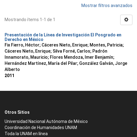
Mostrar filtros avanzados
Mostrando ítems 1-1 de 1
Presentación de la Línea de Investigación El Posgrado en
Derecho en México
Fix Fierro, Héctor
;
Cáceres Nieto, Enrique
;
Montes, Patricia
;
Cáceres Nieto, Enrique
;
Silva Forné, Carlos
;
Padrón
Innamorato, Mauricio
;
Flores Mendoza, Imer Benjamín
;
Hernández Martínez, María del Pilar
;
González Galván, Jorge
Alberto
2011
Otros Sitios
Universidad Nacional Autónoma de México
Coordinación de Humanidades UNAM
Toda la UNAM en línea