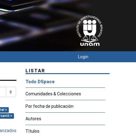
Login
LISTAR
Todo DSpace
Ir
Comunidades & Colecciones
Por fecha de publicación
tal ×
cantil ×
Autores
avanzados
Títulos