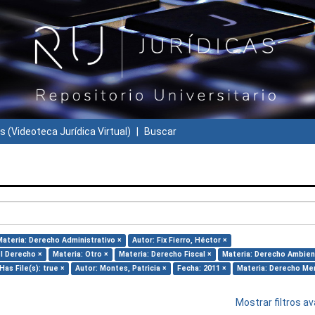
s (Videoteca Jurídica Virtual)
Buscar
Materia: Derecho Administrativo ×
Autor: Fix Fierro, Héctor ×
el Derecho ×
Materia: Otro ×
Materia: Derecho Fiscal ×
Materia: Derecho Ambien
Has File(s): true ×
Autor: Montes, Patricia ×
Fecha: 2011 ×
Materia: Derecho Mer
Mostrar filtros 