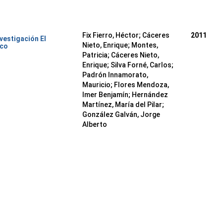
Fix Fierro, Héctor
;
Cáceres
2011
nvestigación El
Nieto, Enrique
;
Montes,
ico
Patricia
;
Cáceres Nieto,
Enrique
;
Silva Forné, Carlos
;
Padrón Innamorato,
Mauricio
;
Flores Mendoza,
Imer Benjamín
;
Hernández
Martínez, María del Pilar
;
González Galván, Jorge
Alberto