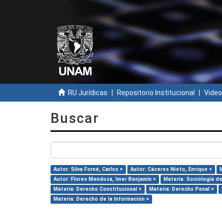
RU Jurídicas
Repositorio Institucional
Video
Buscar
Autor: Silva Forné, Carlos ×
Autor: Cáceres Nieto, Enrique ×
Autor: Flores Mendoza, Imer Benjamín ×
Materia: Sociología d
Materia: Derecho Constitucional ×
Materia: Derecho Penal ×
Materia: Derecho de la Información ×