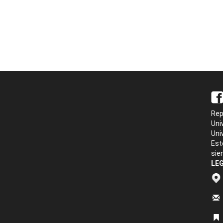
Rep
Uni
Uni
Est
sie
LEG