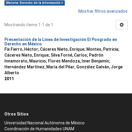
Materia: Derecho de la Información ×
Mostrar filtros avanzados
Mostrando ítems 1-1 de 1
Presentación de la Línea de Investigación El Posgrado en
Derecho en México
Fix Fierro, Héctor
;
Cáceres Nieto, Enrique
;
Montes, Patricia
;
Cáceres Nieto, Enrique
;
Silva Forné, Carlos
;
Padrón
Innamorato, Mauricio
;
Flores Mendoza, Imer Benjamín
;
Hernández Martínez, María del Pilar
;
González Galván, Jorge
Alberto
2011
Otros Sitios
Universidad Nacional Autónoma de México
Coordinación de Humanidades UNAM