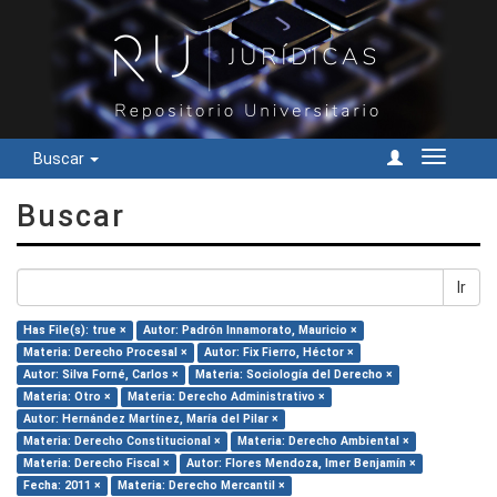
Buscar
Cambiar
navegac
Buscar
Ir
Has File(s): true ×
Autor: Padrón Innamorato, Mauricio ×
Materia: Derecho Procesal ×
Autor: Fix Fierro, Héctor ×
Autor: Silva Forné, Carlos ×
Materia: Sociología del Derecho ×
Materia: Otro ×
Materia: Derecho Administrativo ×
Autor: Hernández Martínez, María del Pilar ×
Materia: Derecho Constitucional ×
Materia: Derecho Ambiental ×
Materia: Derecho Fiscal ×
Autor: Flores Mendoza, Imer Benjamín ×
Fecha: 2011 ×
Materia: Derecho Mercantil ×