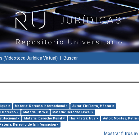
s (Videoteca Jurídica Virtual)
Buscar
rique ×
Materia: Derecho Internacional ×
Autor: Fix Fierro, Héctor ×
el Derecho ×
Materia: Otro ×
Materia: Derecho Fiscal ×
titucional ×
Materia: Derecho Penal ×
Has File(s): true ×
Autor: Montes, Patrici
Materia: Derecho de la Información ×
Mostrar filtros 