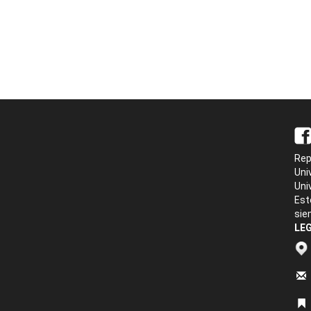
Rep
Uni
Uni
Est
sie
LEG