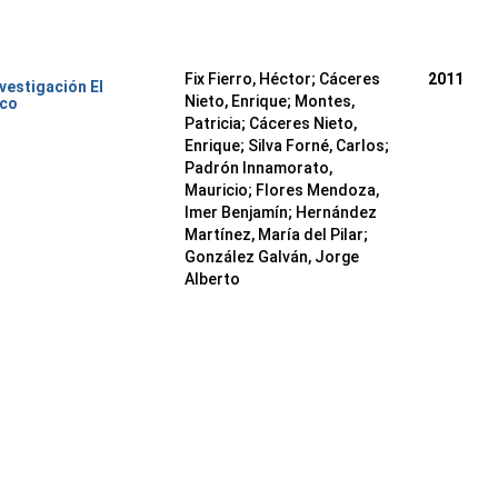
Fix Fierro, Héctor
;
Cáceres
2011
nvestigación El
Nieto, Enrique
;
Montes,
ico
Patricia
;
Cáceres Nieto,
Enrique
;
Silva Forné, Carlos
;
Padrón Innamorato,
Mauricio
;
Flores Mendoza,
Imer Benjamín
;
Hernández
Martínez, María del Pilar
;
González Galván, Jorge
Alberto