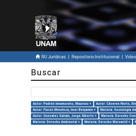
RU Jurídicas
Repositorio Institucional
Video
Buscar
Autor: Padrón Innamorato, Mauricio ×
Autor: Cáceres Nieto, En
Autor: Flores Mendoza, Imer Benjamín ×
Materia: Sociología d
Autor: González Galván, Jorge Alberto ×
Materia: Derecho Cons
Materia: Derecho Ambiental ×
Materia: Derecho Mercantil ×