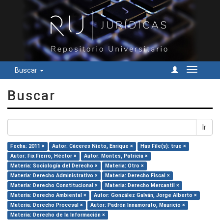
Buscar
Cambiar
navegac
Buscar
Ir
Fecha: 2011 ×
Autor: Cáceres Nieto, Enrique ×
Has File(s): true ×
Autor: Fix Fierro, Héctor ×
Autor: Montes, Patricia ×
Materia: Sociología del Derecho ×
Materia: Otro ×
Materia: Derecho Administrativo ×
Materia: Derecho Fiscal ×
Materia: Derecho Constitucional ×
Materia: Derecho Mercantil ×
Materia: Derecho Ambiental ×
Autor: González Galván, Jorge Alberto ×
Materia: Derecho Procesal ×
Autor: Padrón Innamorato, Mauricio ×
Materia: Derecho de la Información ×