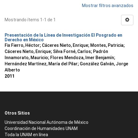
Mostrar filtros avanzados
Mostrando ítems 1-1 de 1
Presentación de la Línea de Investigación El Posgrado en
Derecho en México
Fix Fierro, Héctor
;
Cáceres Nieto, Enrique
;
Montes, Patricia
;
Cáceres Nieto, Enrique
;
Silva Forné, Carlos
;
Padrón
Innamorato, Mauricio
;
Flores Mendoza, Imer Benjamín
;
Hernández Martínez, María del Pilar
;
González Galván, Jorge
Alberto
2011
Otros Sitios
Universidad Nacional Autónoma de México
Coordinación de Humanidades UNAM
Toda la UNAM en línea