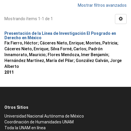
Mostrar filtros avanzados
Mostrando ítems 1-1 de 1
Presentación de la Línea de Investigación El Posgrado en
Derecho en México
Fix Fierro, Héctor
;
Cáceres Nieto, Enrique
;
Montes, Patricia
;
Cáceres Nieto, Enrique
;
Silva Forné, Carlos
;
Padrón
Innamorato, Mauricio
;
Flores Mendoza, Imer Benjamín
;
Hernández Martínez, María del Pilar
;
González Galván, Jorge
Alberto
2011
Otros Sitios
Universidad Nacional Autónoma de México
Coordinación de Humanidades UNAM
Toda la UNAM en línea