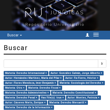
Buscar
Cambiar
navegac
Buscar
Ir
Materia: Derecho Internacional ×
Autor: González Galván, Jorge Alberto ×
Autor: Hernández Martínez, María del Pilar ×
Autor: Fix Fierro, Héctor ×
Autor: Flores Mendoza, Imer Benjamín ×
Materia: Sociología del Derecho ×
Materia: Otro ×
Materia: Derecho Fiscal ×
Materia: Derecho Administrativo ×
Materia: Derecho Constitucional ×
Materia: Derecho Penal ×
Has File(s): true ×
Autor: Montes, Patricia ×
Autor: Cáceres Nieto, Enrique ×
Materia: Derecho Mercantil ×
Materia: Derecho de la Información ×