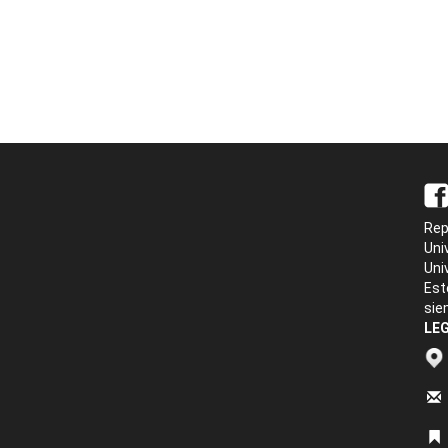
Rep
Uni
Uni
Est
sie
LEG