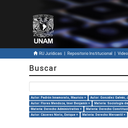
RU Jurídicas
Repositorio Institucional
Video
Buscar
Autor: Padrón Innamorato, Mauricio ×
Autor: González Galván, 
Autor: Flores Mendoza, Imer Benjamín ×
Materia: Sociología d
Materia: Derecho Administrativo ×
Materia: Derecho Constituci
Autor: Cáceres Nieto, Enrique ×
Materia: Derecho Mercantil ×