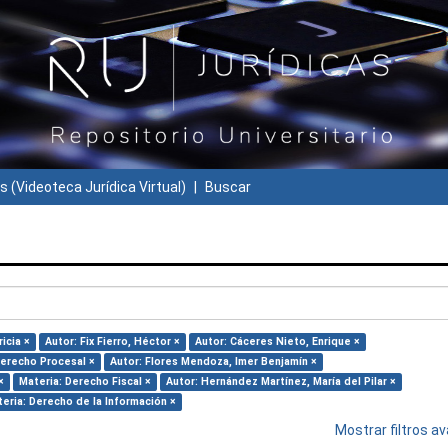
s (Videoteca Jurídica Virtual)
Buscar
icia ×
Autor: Fix Fierro, Héctor ×
Autor: Cáceres Nieto, Enrique ×
Derecho Procesal ×
Autor: Flores Mendoza, Imer Benjamín ×
×
Materia: Derecho Fiscal ×
Autor: Hernández Martínez, María del Pilar ×
eria: Derecho de la Información ×
Mostrar filtros 