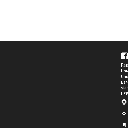
Rep
Uni
Uni
Est
sie
LEG