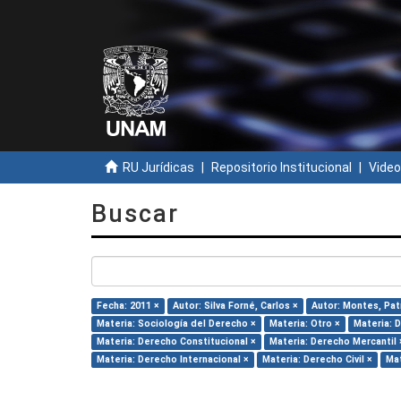
RU Jurídicas
Repositorio Institucional
Video
Buscar
Fecha: 2011 ×
Autor: Silva Forné, Carlos ×
Autor: Montes, Patr
Materia: Sociología del Derecho ×
Materia: Otro ×
Materia: 
Materia: Derecho Constitucional ×
Materia: Derecho Mercantil 
Materia: Derecho Internacional ×
Materia: Derecho Civil ×
Mat