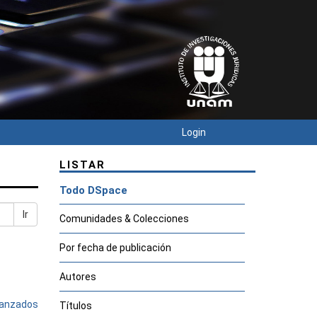
Login
LISTAR
Todo DSpace
Ir
Comunidades & Colecciones
Por fecha de publicación
Autores
avanzados
Títulos