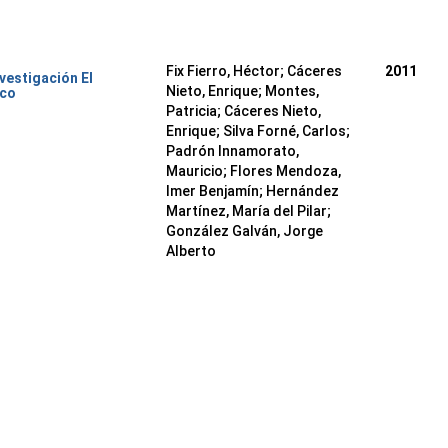
Fix Fierro, Héctor
;
Cáceres
2011
nvestigación El
Nieto, Enrique
;
Montes,
ico
Patricia
;
Cáceres Nieto,
Enrique
;
Silva Forné, Carlos
;
Padrón Innamorato,
Mauricio
;
Flores Mendoza,
Imer Benjamín
;
Hernández
Martínez, María del Pilar
;
González Galván, Jorge
Alberto