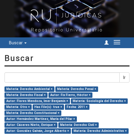
Buscar
Cambiar
navegac
Buscar
Ir
Materia: Derecho Ambiental ×
Materia: Derecho Penal ×
Materia: Derecho Fiscal ×
Autor: Fix Fierro, Héctor ×
Autor: Flores Mendoza, Imer Benjamín ×
Materia: Sociología del Derecho ×
Materia: Otro ×
Has File(s): true ×
Fecha: 2011 ×
Materia: Derecho Constitucional ×
Autor: Hernández Martínez, María del Pilar ×
Autor: Cáceres Nieto, Enrique ×
Materia: Derecho Civil ×
Autor: González Galván, Jorge Alberto ×
Materia: Derecho Administrativo ×