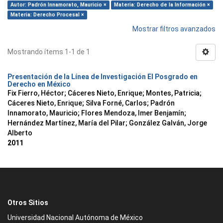
Autor: Padrón Innamorato, Mauricio ×
Materia: Derecho de la Información ×
Materia: Derecho Procesal ×
Mostrar filtros avanzados
Mostrando ítems 1-1 de 1
Presentación de la Línea de Investigación El Posgrado en
Derecho en México
Fix Fierro, Héctor
;
Cáceres Nieto, Enrique
;
Montes, Patricia
;
Cáceres Nieto, Enrique
;
Silva Forné, Carlos
;
Padrón
Innamorato, Mauricio
;
Flores Mendoza, Imer Benjamín
;
Hernández Martínez, María del Pilar
;
González Galván, Jorge
Alberto
2011
Otros Sitios
Universidad Nacional Autónoma de México