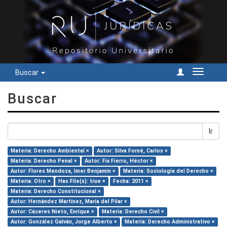
Buscar
Cambiar
navegac
Buscar
Ir
Materia: Derecho Ambiental ×
Autor: Silva Forné, Carlos ×
Materia: Derecho Penal ×
Autor: Fix Fierro, Héctor ×
Autor: Flores Mendoza, Imer Benjamín ×
Materia: Sociología del Derecho ×
Materia: Otro ×
Has File(s): true ×
Fecha: 2011 ×
Materia: Derecho Constitucional ×
Autor: Hernández Martínez, María del Pilar ×
Autor: Cáceres Nieto, Enrique ×
Materia: Derecho Civil ×
Autor: González Galván, Jorge Alberto ×
Materia: Derecho Administrativo ×