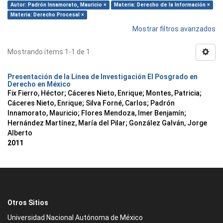
Autor: Padrón Innamorato, Mauricio ×
Materia: Derecho de la Información ×
Materia: Derecho Procesal ×
Mostrar filtros avanzados
Mostrando ítems 1-1 de 1
Presentación de la Línea de Investigación El Posgrado en
Derecho en México
Fix Fierro, Héctor
;
Cáceres Nieto, Enrique
;
Montes, Patricia
;
Cáceres Nieto, Enrique
;
Silva Forné, Carlos
;
Padrón
Innamorato, Mauricio
;
Flores Mendoza, Imer Benjamín
;
Hernández Martínez, María del Pilar
;
González Galván, Jorge
Alberto
2011
Otros Sitios
Universidad Nacional Autónoma de México