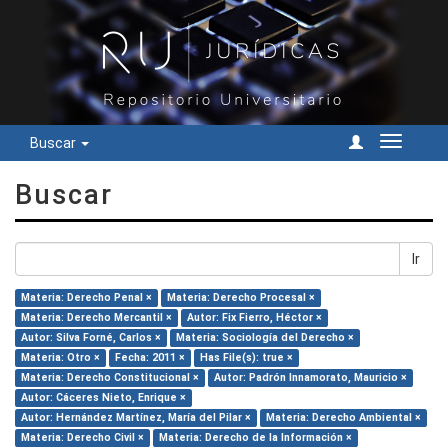
Buscar
Cambiar
navegac
Buscar
Ir
Materia: Derecho Penal ×
Materia: Derecho Procesal ×
Materia: Derecho Mercantil ×
Autor: Fix Fierro, Héctor ×
Autor: Silva Forné, Carlos ×
Materia: Sociología del Derecho ×
Materia: Otro ×
Fecha: 2011 ×
Has File(s): true ×
Materia: Derecho Constitucional ×
Autor: Padrón Innamorato, Mauricio ×
Autor: Cáceres Nieto, Enrique ×
Autor: Hernández Martínez, María del Pilar ×
Materia: Derecho Ambiental ×
Materia: Derecho Civil ×
Materia: Derecho de la Información ×