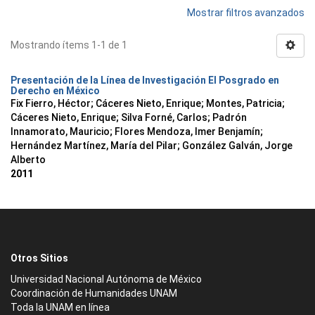
Mostrar filtros avanzados
Mostrando ítems 1-1 de 1
Presentación de la Línea de Investigación El Posgrado en
Derecho en México
Fix Fierro, Héctor
;
Cáceres Nieto, Enrique
;
Montes, Patricia
;
Cáceres Nieto, Enrique
;
Silva Forné, Carlos
;
Padrón
Innamorato, Mauricio
;
Flores Mendoza, Imer Benjamín
;
Hernández Martínez, María del Pilar
;
González Galván, Jorge
Alberto
2011
Otros Sitios
Universidad Nacional Autónoma de México
Coordinación de Humanidades UNAM
Toda la UNAM en línea