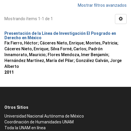
Mostrar filtros avanzados
Mostrando ítems 1-1 de 1
Presentación de la Línea de Investigación El Posgrado en
Derecho en México
Fix Fierro, Héctor
;
Cáceres Nieto, Enrique
;
Montes, Patricia
;
Cáceres Nieto, Enrique
;
Silva Forné, Carlos
;
Padrón
Innamorato, Mauricio
;
Flores Mendoza, Imer Benjamín
;
Hernández Martínez, María del Pilar
;
González Galván, Jorge
Alberto
2011
Otros Sitios
Universidad Nacional Autónoma de México
Coordinación de Humanidades UNAM
Toda la UNAM en línea