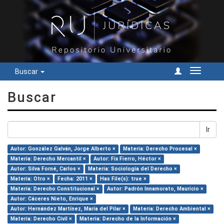
Buscar
Cambiar
navegac
Buscar
Ir
Autor: González Galván, Jorge Alberto ×
Materia: Derecho Procesal ×
Materia: Derecho Mercantil ×
Autor: Fix Fierro, Héctor ×
Autor: Silva Forné, Carlos ×
Materia: Sociología del Derecho ×
Materia: Otro ×
Fecha: 2011 ×
Has File(s): true ×
Materia: Derecho Constitucional ×
Autor: Padrón Innamorato, Mauricio ×
Autor: Cáceres Nieto, Enrique ×
Autor: Hernández Martínez, María del Pilar ×
Materia: Derecho Ambiental ×
Materia: Derecho Civil ×
Materia: Derecho de la Información ×